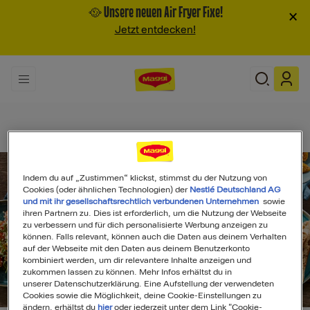
🥘 Unsere neuen Air Fryer Fixe!
×
Jetzt entdecken!
Indem du auf „Zustimmen“ klickst, stimmst du der Nutzung von
Cookies (oder ähnlichen Technologien) der
Nestlé Deutschland AG
und mit ihr gesellschaftsrechtlich verbundenen Unternehmen
sowie
ihren Partnern zu. Dies ist erforderlich, um die Nutzung der Webseite
zu verbessern und für dich personalisierte Werbung anzeigen zu
können. Falls relevant, können auch die Daten aus deinem Verhalten
auf der Webseite mit den Daten aus deinem Benutzerkonto
kombiniert werden, um dir relevantere Inhalte anzeigen und
zukommen lassen zu können. Mehr Infos erhältst du in
unserer Datenschutzerklärung. Eine Aufstellung der verwendeten
Search
Cookies sowie die Möglichkeit, deine Cookie-Einstellungen zu
ändern, erhältst du
hier
oder jederzeit unter dem Link "Cookie-