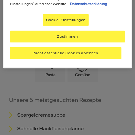
Einstellungen" auf dieser Website.
Datenschutzerklärung
Cookie-Einstellungen
Zustimmen
Hauptspeise
Fleisch
Low Carb
Nicht essentielle Cookies ablehnen
Pasta
Gemüse
Unsere 5 meistgesuchten Rezepte
Spargelcremesuppe
Schnelle Hackfleischpfanne