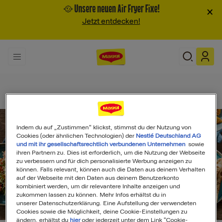
🥘 Unsere neuen Air Fryer Fixe!
×
Jetzt entdecken!
Indem du auf „Zustimmen“ klickst, stimmst du der Nutzung von
Cookies (oder ähnlichen Technologien) der
Nestlé Deutschland AG
und mit ihr gesellschaftsrechtlich verbundenen Unternehmen
sowie
ihren Partnern zu. Dies ist erforderlich, um die Nutzung der Webseite
zu verbessern und für dich personalisierte Werbung anzeigen zu
können. Falls relevant, können auch die Daten aus deinem Verhalten
auf der Webseite mit den Daten aus deinem Benutzerkonto
kombiniert werden, um dir relevantere Inhalte anzeigen und
zukommen lassen zu können. Mehr Infos erhältst du in
unserer Datenschutzerklärung. Eine Aufstellung der verwendeten
Search
Cookies sowie die Möglichkeit, deine Cookie-Einstellungen zu
ändern, erhältst du
hier
oder jederzeit unter dem Link "Cookie-