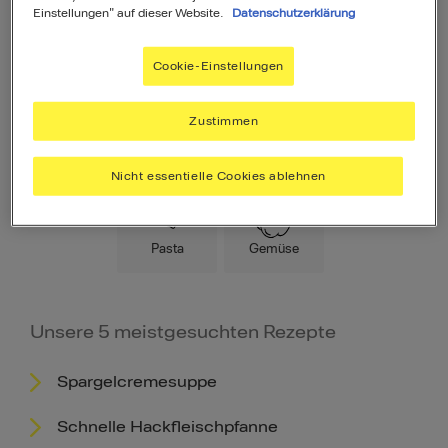
Einstellungen" auf dieser Website.
Datenschutzerklärung
Cookie-Einstellungen
Zustimmen
Hauptspeise
Fleisch
Low Carb
Nicht essentielle Cookies ablehnen
Pasta
Gemüse
Unsere 5 meistgesuchten Rezepte
Spargelcremesuppe
Schnelle Hackfleischpfanne