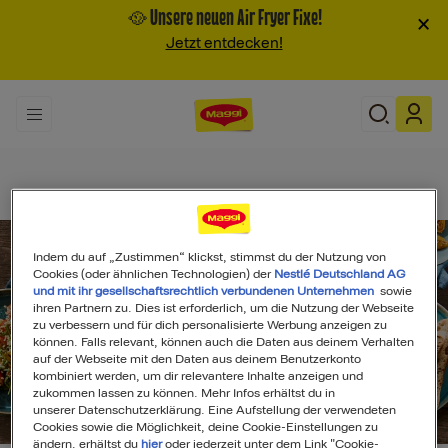
🥘 Unsere neuen Air Fryer Fixe!
×
Jetzt entdecken!
Indem du auf „Zustimmen“ klickst, stimmst du der Nutzung von
Cookies (oder ähnlichen Technologien) der
Nestlé Deutschland AG
und mit ihr gesellschaftsrechtlich verbundenen Unternehmen
sowie
ihren Partnern zu. Dies ist erforderlich, um die Nutzung der Webseite
zu verbessern und für dich personalisierte Werbung anzeigen zu
können. Falls relevant, können auch die Daten aus deinem Verhalten
auf der Webseite mit den Daten aus deinem Benutzerkonto
kombiniert werden, um dir relevantere Inhalte anzeigen und
zukommen lassen zu können. Mehr Infos erhältst du in
unserer Datenschutzerklärung. Eine Aufstellung der verwendeten
Search
Cookies sowie die Möglichkeit, deine Cookie-Einstellungen zu
ändern, erhältst du
hier
oder jederzeit unter dem Link "Cookie-