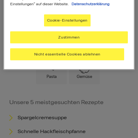
Einstellungen" auf dieser Website.
Datenschutzerklärung
Cookie-Einstellungen
Zustimmen
Hauptspeise
Fleisch
Low Carb
Nicht essentielle Cookies ablehnen
Pasta
Gemüse
Unsere 5 meistgesuchten Rezepte
Spargelcremesuppe
Schnelle Hackfleischpfanne