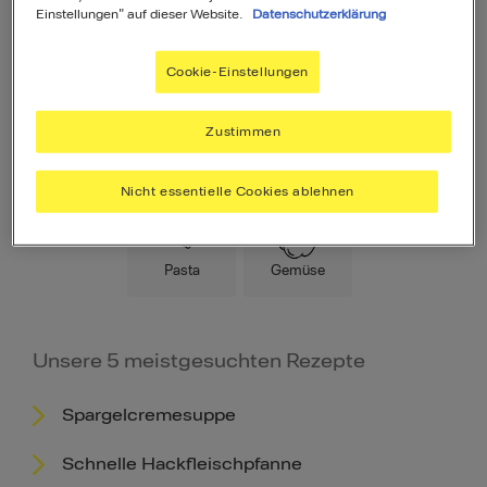
Einstellungen" auf dieser Website.
Datenschutzerklärung
Cookie-Einstellungen
Zustimmen
Hauptspeise
Fleisch
Low Carb
Nicht essentielle Cookies ablehnen
Pasta
Gemüse
Unsere 5 meistgesuchten Rezepte
Spargelcremesuppe
Schnelle Hackfleischpfanne