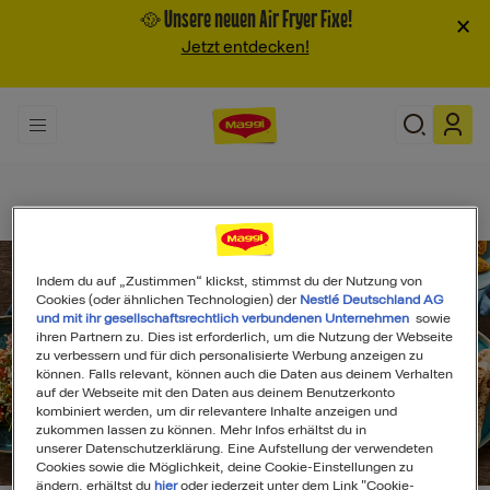
🥘 Unsere neuen Air Fryer Fixe!
×
Jetzt entdecken!
Indem du auf „Zustimmen“ klickst, stimmst du der Nutzung von
Cookies (oder ähnlichen Technologien) der
Nestlé Deutschland AG
und mit ihr gesellschaftsrechtlich verbundenen Unternehmen
sowie
ihren Partnern zu. Dies ist erforderlich, um die Nutzung der Webseite
zu verbessern und für dich personalisierte Werbung anzeigen zu
können. Falls relevant, können auch die Daten aus deinem Verhalten
auf der Webseite mit den Daten aus deinem Benutzerkonto
kombiniert werden, um dir relevantere Inhalte anzeigen und
zukommen lassen zu können. Mehr Infos erhältst du in
unserer Datenschutzerklärung. Eine Aufstellung der verwendeten
Search
Cookies sowie die Möglichkeit, deine Cookie-Einstellungen zu
ändern, erhältst du
hier
oder jederzeit unter dem Link "Cookie-