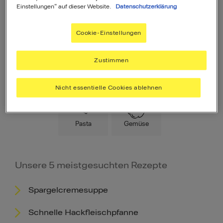
Einstellungen" auf dieser Website.
Datenschutzerklärung
Cookie-Einstellungen
Zustimmen
Hauptspeise
Fleisch
Low Carb
Nicht essentielle Cookies ablehnen
Pasta
Gemüse
Unsere 5 meistgesuchten Rezepte
Spargelcremesuppe
Schnelle Hackfleischpfanne