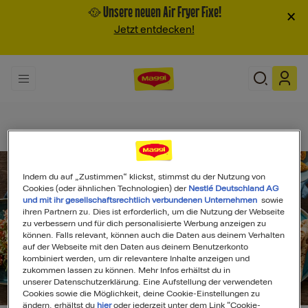
🥘 Unsere neuen Air Fryer Fixe!
×
Jetzt entdecken!
Indem du auf „Zustimmen“ klickst, stimmst du der Nutzung von
Cookies (oder ähnlichen Technologien) der
Nestlé Deutschland AG
und mit ihr gesellschaftsrechtlich verbundenen Unternehmen
sowie
ihren Partnern zu. Dies ist erforderlich, um die Nutzung der Webseite
zu verbessern und für dich personalisierte Werbung anzeigen zu
können. Falls relevant, können auch die Daten aus deinem Verhalten
auf der Webseite mit den Daten aus deinem Benutzerkonto
kombiniert werden, um dir relevantere Inhalte anzeigen und
zukommen lassen zu können. Mehr Infos erhältst du in
unserer Datenschutzerklärung. Eine Aufstellung der verwendeten
Search
Cookies sowie die Möglichkeit, deine Cookie-Einstellungen zu
ändern, erhältst du
hier
oder jederzeit unter dem Link "Cookie-