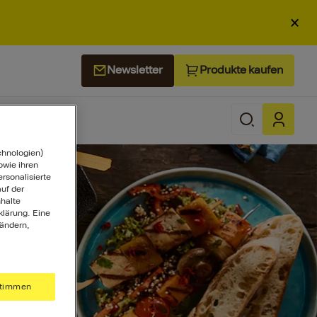
×
Produkte kaufen
Newsletter
chnologien)
wie ihren
ersonalisierte
uf der
halte
klärung. Eine
 ändern,
timmen