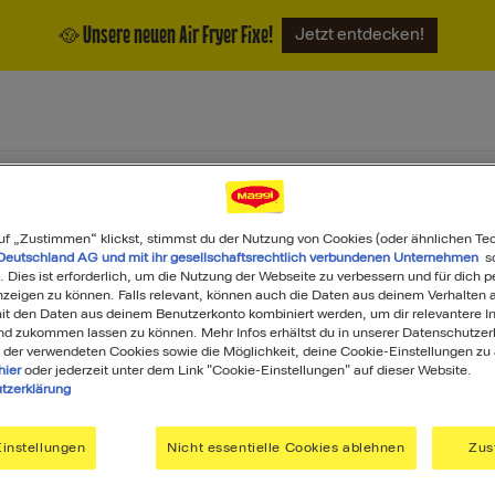
🥘 Unsere neuen Air Fryer Fixe!
Jetzt entdecken!
ukte
Magazin
Über uns
uf „Zustimmen“ klickst, stimmst du der Nutzung von Cookies (oder ähnlichen Te
Deutschland AG und mit ihr gesellschaftsrechtlich verbundenen Unternehmen
so
. Dies ist erforderlich, um die Nutzung der Webseite zu verbessern und für dich p
eigen zu können. Falls relevant, können auch die Daten aus deinem Verhalten a
t den Daten aus deinem Benutzerkonto kombiniert werden, um dir relevantere In
nd zukommen lassen zu können. Mehr Infos erhältst du in unserer Datenschutzer
 der verwendeten Cookies sowie die Möglichkeit, deine Cookie-Einstellungen zu
hier
oder jederzeit unter dem Link "Cookie-Einstellungen" auf dieser Website.
tzerklärung
Was darf's heute sein?
instellungen
Nicht essentielle Cookies ablehnen
Zus
Search