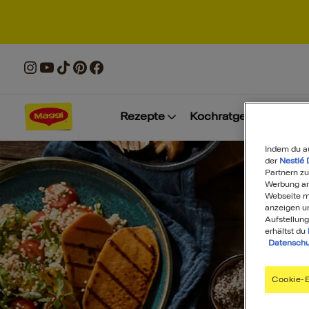
Rezepte
Kochratgeber
Prod
Indem du a
der
Nestlé 
Partnern zu
Werbung anz
Webseite mi
anzeigen u
Aufstellung
erhältst du
Datenschu
Cookie-E