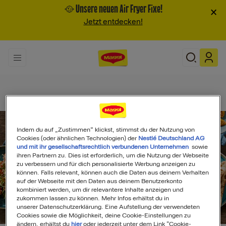
🥘 Unsere neuen Air Fryer Fixe!
×
Jetzt entdecken!
Indem du auf „Zustimmen“ klickst, stimmst du der Nutzung von
Cookies (oder ähnlichen Technologien) der
Nestlé Deutschland AG
und mit ihr gesellschaftsrechtlich verbundenen Unternehmen
sowie
ihren Partnern zu. Dies ist erforderlich, um die Nutzung der Webseite
zu verbessern und für dich personalisierte Werbung anzeigen zu
können. Falls relevant, können auch die Daten aus deinem Verhalten
auf der Webseite mit den Daten aus deinem Benutzerkonto
kombiniert werden, um dir relevantere Inhalte anzeigen und
zukommen lassen zu können. Mehr Infos erhältst du in
unserer Datenschutzerklärung. Eine Aufstellung der verwendeten
Search
Cookies sowie die Möglichkeit, deine Cookie-Einstellungen zu
ändern, erhältst du
hier
oder jederzeit unter dem Link "Cookie-