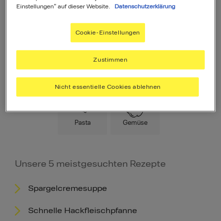
Einstellungen" auf dieser Website.
Datenschutzerklärung
Cookie-Einstellungen
Zustimmen
Hauptspeise
Fleisch
Low Carb
Nicht essentielle Cookies ablehnen
Pasta
Gemüse
Unsere 5 meistgesuchten Rezepte
Spargelcremesuppe
Schnelle Hackfleischpfanne