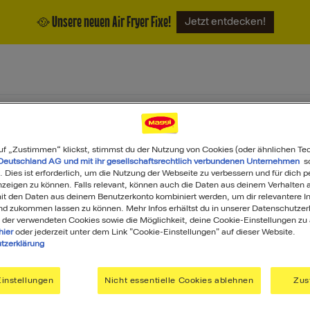
🥘 Unsere neuen Air Fryer Fixe!
Jetzt entdecken!
ukte
Magazin
Über uns
uf „Zustimmen“ klickst, stimmst du der Nutzung von Cookies (oder ähnlichen Te
Deutschland AG und mit ihr gesellschaftsrechtlich verbundenen Unternehmen
so
. Dies ist erforderlich, um die Nutzung der Webseite zu verbessern und für dich p
eigen zu können. Falls relevant, können auch die Daten aus deinem Verhalten a
t den Daten aus deinem Benutzerkonto kombiniert werden, um dir relevantere In
nd zukommen lassen zu können. Mehr Infos erhältst du in unserer Datenschutzer
 der verwendeten Cookies sowie die Möglichkeit, deine Cookie-Einstellungen zu
hier
oder jederzeit unter dem Link "Cookie-Einstellungen" auf dieser Website.
tzerklärung
Was darf's heute sein?
instellungen
Nicht essentielle Cookies ablehnen
Zus
Search