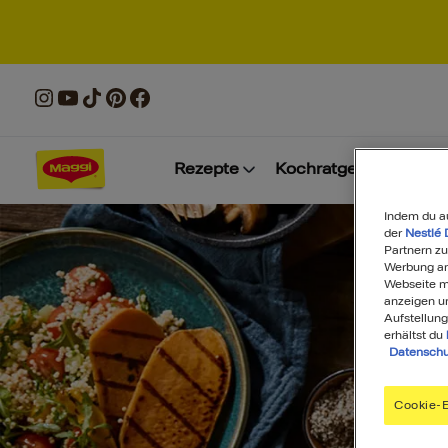
Rezepte
Kochratgeber
Prod
Indem du a
der
Nestlé 
Partnern zu
Werbung anz
Webseite mi
anzeigen u
Aufstellung
erhältst du
Datenschu
Cookie-E