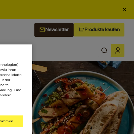
×
Produkte kaufen
Newsletter
chnologien)
wie ihren
ersonalisierte
uf der
halte
klärung. Eine
 ändern,
timmen