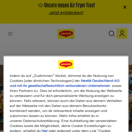
🥘 Unsere neuen Air Fryer Fixe!
×
Jetzt entdecken!
Indem du auf „Zustimmen“ klickst, stimmst du der Nutzung von
Cookies (oder ähnlichen Technologien) der
Nestlé Deutschland AG
und mit ihr gesellschaftsrechtlich verbundenen Unternehmen
sowie
ihren Partnern zu. Dies ist erforderlich, um die Nutzung der Webseite
zu verbessern und für dich personalisierte Werbung anzeigen zu
können. Falls relevant, können auch die Daten aus deinem Verhalten
auf der Webseite mit den Daten aus deinem Benutzerkonto
kombiniert werden, um dir relevantere Inhalte anzeigen und
zukommen lassen zu können. Mehr Infos erhältst du in
unserer Datenschutzerklärung. Eine Aufstellung der verwendeten
Search
Cookies sowie die Möglichkeit, deine Cookie-Einstellungen zu
ändern, erhältst du
hier
oder jederzeit unter dem Link "Cookie-