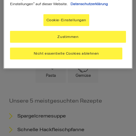
Einstellungen" auf dieser Website.
Datenschutzerklärung
Cookie-Einstellungen
Zustimmen
Hauptspeise
Fleisch
Low Carb
Nicht essentielle Cookies ablehnen
Pasta
Gemüse
Unsere 5 meistgesuchten Rezepte
Spargelcremesuppe
Schnelle Hackfleischpfanne