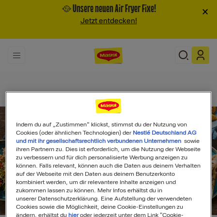
🥘 Unsere neuen Air Fryer Fixe!
×
Jetzt entdecken!
Indem du auf „Zustimmen“ klickst, stimmst du der Nutzung von
Cookies (oder ähnlichen Technologien) der
Nestlé Deutschland AG
und mit ihr gesellschaftsrechtlich verbundenen Unternehmen
sowie
ihren Partnern zu. Dies ist erforderlich, um die Nutzung der Webseite
zu verbessern und für dich personalisierte Werbung anzeigen zu
können. Falls relevant, können auch die Daten aus deinem Verhalten
auf der Webseite mit den Daten aus deinem Benutzerkonto
kombiniert werden, um dir relevantere Inhalte anzeigen und
zukommen lassen zu können. Mehr Infos erhältst du in
unserer Datenschutzerklärung. Eine Aufstellung der verwendeten
Search
Cookies sowie die Möglichkeit, deine Cookie-Einstellungen zu
ändern, erhältst du
hier
oder jederzeit unter dem Link "Cookie-