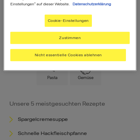
Einstellungen" auf dieser Website.
Datenschutzerklärung
Cookie-Einstellungen
Zustimmen
Hauptspeise
Fleisch
Low Carb
Nicht essentielle Cookies ablehnen
Pasta
Gemüse
Unsere 5 meistgesuchten Rezepte
Spargelcremesuppe
Schnelle Hackfleischpfanne