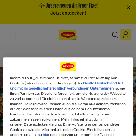
🥘 Unsere neuen Air Fryer Fixe!
×
Jetzt entdecken!
Indem du auf „Zustimmen“ klickst, stimmst du der Nutzung von
Cookies (oder ähnlichen Technologien) der
Nestlé Deutschland AG
und mit ihr gesellschaftsrechtlich verbundenen Unternehmen
sowie
ihren Partnern zu. Dies ist erforderlich, um die Nutzung der Webseite
zu verbessern und für dich personalisierte Werbung anzeigen zu
können. Falls relevant, können auch die Daten aus deinem Verhalten
auf der Webseite mit den Daten aus deinem Benutzerkonto
kombiniert werden, um dir relevantere Inhalte anzeigen und
zukommen lassen zu können. Mehr Infos erhältst du in
unserer Datenschutzerklärung. Eine Aufstellung der verwendeten
Search
Cookies sowie die Möglichkeit, deine Cookie-Einstellungen zu
ändern, erhältst du
hier
oder jederzeit unter dem Link "Cookie-