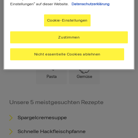
Einstellungen" auf dieser Website.
Datenschutzerklärung
Cookie-Einstellungen
Zustimmen
Hauptspeise
Fleisch
Low Carb
Nicht essentielle Cookies ablehnen
Pasta
Gemüse
Unsere 5 meistgesuchten Rezepte
Spargelcremesuppe
Schnelle Hackfleischpfanne