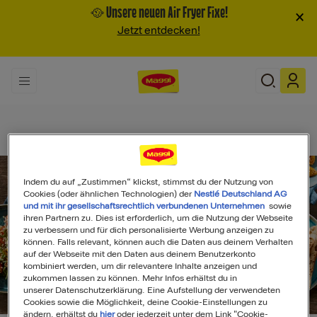
🥘 Unsere neuen Air Fryer Fixe!
×
Jetzt entdecken!
Indem du auf „Zustimmen“ klickst, stimmst du der Nutzung von
Cookies (oder ähnlichen Technologien) der
Nestlé Deutschland AG
und mit ihr gesellschaftsrechtlich verbundenen Unternehmen
sowie
ihren Partnern zu. Dies ist erforderlich, um die Nutzung der Webseite
zu verbessern und für dich personalisierte Werbung anzeigen zu
können. Falls relevant, können auch die Daten aus deinem Verhalten
auf der Webseite mit den Daten aus deinem Benutzerkonto
kombiniert werden, um dir relevantere Inhalte anzeigen und
zukommen lassen zu können. Mehr Infos erhältst du in
unserer Datenschutzerklärung. Eine Aufstellung der verwendeten
Search
Cookies sowie die Möglichkeit, deine Cookie-Einstellungen zu
ändern, erhältst du
hier
oder jederzeit unter dem Link "Cookie-