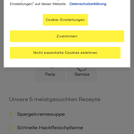
Einstellungen" auf dieser Website.
Datenschutzerklärung
Cookie-Einstellungen
Zustimmen
Hauptspeise
Fleisch
Low Carb
Nicht essentielle Cookies ablehnen
Pasta
Gemüse
Unsere 5 meistgesuchten Rezepte
Spargelcremesuppe
Schnelle Hackfleischpfanne