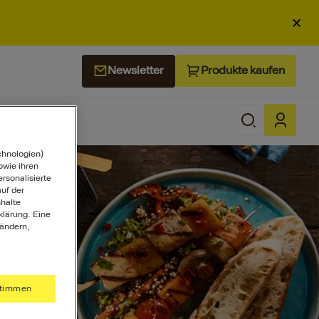
×
Produkte kaufen
Newsletter
chnologien)
wie ihren
ersonalisierte
uf der
halte
klärung. Eine
 ändern,
timmen