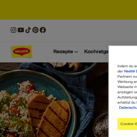
Rezepte
Kochratgeber
Prod
Indem du a
der
Nestlé 
Partnern zu
Werbung anz
Webseite mi
anzeigen u
Aufstellung
erhältst du
Datenschu
Cookie-E