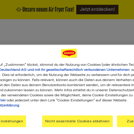
🥘 Unsere neuen Air Fryer Fixe!
Jetzt entdecken!
ukte
Magazin
Über uns
uf „Zustimmen“ klickst, stimmst du der Nutzung von Cookies (oder ähnlichen Te
Deutschland AG und mit ihr gesellschaftsrechtlich verbundenen Unternehmen
so
. Dies ist erforderlich, um die Nutzung der Webseite zu verbessern und für dich p
eigen zu können. Falls relevant, können auch die Daten aus deinem Verhalten a
t den Daten aus deinem Benutzerkonto kombiniert werden, um dir relevantere In
nd zukommen lassen zu können. Mehr Infos erhältst du in unserer Datenschutzer
 der verwendeten Cookies sowie die Möglichkeit, deine Cookie-Einstellungen zu
hier
oder jederzeit unter dem Link "Cookie-Einstellungen" auf dieser Website.
tzerklärung
Was darf's heute sein?
instellungen
Nicht essentielle Cookies ablehnen
Zus
Search