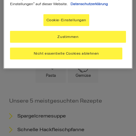
Einstellungen" auf dieser Website.
Datenschutzerklärung
Cookie-Einstellungen
Zustimmen
Hauptspeise
Fleisch
Low Carb
Nicht essentielle Cookies ablehnen
Pasta
Gemüse
Unsere 5 meistgesuchten Rezepte
Spargelcremesuppe
Schnelle Hackfleischpfanne