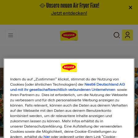
🥘 Unsere neuen Air Fryer Fixe!
×
Jetzt entdecken!
Indem du auf „Zustimmen“ klickst, stimmst du der Nutzung von
Cookies (oder ähnlichen Technologien) der
Nestlé Deutschland AG
und mit ihr gesellschaftsrechtlich verbundenen Unternehmen
sowie
ihren Partnern zu. Dies ist erforderlich, um die Nutzung der Webseite
zu verbessern und für dich personalisierte Werbung anzeigen zu
können. Falls relevant, können auch die Daten aus deinem Verhalten
auf der Webseite mit den Daten aus deinem Benutzerkonto
kombiniert werden, um dir relevantere Inhalte anzeigen und
zukommen lassen zu können. Mehr Infos erhältst du in
unserer Datenschutzerklärung. Eine Aufstellung der verwendeten
Search
Cookies sowie die Möglichkeit, deine Cookie-Einstellungen zu
ändern, erhältst du
hier
oder jederzeit unter dem Link "Cookie-