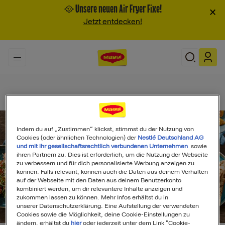
🥘 Unsere neuen Air Fryer Fixe!
×
Jetzt entdecken!
Indem du auf „Zustimmen“ klickst, stimmst du der Nutzung von
Cookies (oder ähnlichen Technologien) der
Nestlé Deutschland AG
und mit ihr gesellschaftsrechtlich verbundenen Unternehmen
sowie
ihren Partnern zu. Dies ist erforderlich, um die Nutzung der Webseite
zu verbessern und für dich personalisierte Werbung anzeigen zu
können. Falls relevant, können auch die Daten aus deinem Verhalten
auf der Webseite mit den Daten aus deinem Benutzerkonto
kombiniert werden, um dir relevantere Inhalte anzeigen und
zukommen lassen zu können. Mehr Infos erhältst du in
unserer Datenschutzerklärung. Eine Aufstellung der verwendeten
Search
Cookies sowie die Möglichkeit, deine Cookie-Einstellungen zu
ändern, erhältst du
hier
oder jederzeit unter dem Link "Cookie-