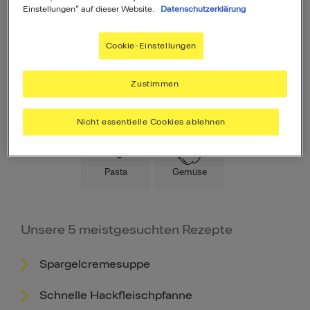
Einstellungen" auf dieser Website.
Datenschutzerklärung
Cookie-Einstellungen
Zustimmen
Hauptspeise
Fleisch
Low Carb
Nicht essentielle Cookies ablehnen
Pasta
Gemüse
Unsere 5 meistgesuchten Rezepte
Spargelcremesuppe
Schnelle Hackfleischpfanne