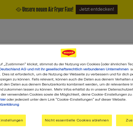
🥘 Unsere neuen Air Fryer Fixe!
Jetzt entdecken!
ukte
Magazin
Über uns
uf „Zustimmen“ klickst, stimmst du der Nutzung von Cookies (oder ähnlichen Te
Deutschland AG und mit ihr gesellschaftsrechtlich verbundenen Unternehmen
so
. Dies ist erforderlich, um die Nutzung der Webseite zu verbessern und für dich p
eigen zu können. Falls relevant, können auch die Daten aus deinem Verhalten a
t den Daten aus deinem Benutzerkonto kombiniert werden, um dir relevantere In
nd zukommen lassen zu können. Mehr Infos erhältst du in unserer Datenschutzer
 der verwendeten Cookies sowie die Möglichkeit, deine Cookie-Einstellungen zu
hier
oder jederzeit unter dem Link "Cookie-Einstellungen" auf dieser Website.
tzerklärung
Was darf's heute sein?
instellungen
Nicht essentielle Cookies ablehnen
Zus
Search