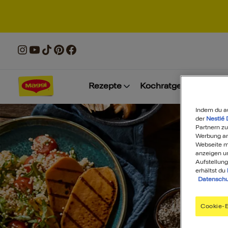
Rezepte
Kochratgeber
Prod
Indem du a
der
Nestlé 
Partnern zu
Werbung anz
Webseite mi
anzeigen u
Aufstellung
erhältst du
Datenschu
Cookie-E