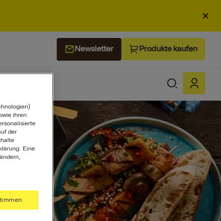
×
Produkte kaufen
Newsletter
chnologien)
wie ihren
ersonalisierte
uf der
halte
klärung. Eine
 ändern,
timmen