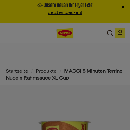
🥘 Unsere neuen Air Fryer Fixe!
×
Jetzt entdecken!
Pfadnavigation
Startseite
/
Produkte
/
MAGGI 5 Minuten Terrine
Nudeln Rahmsauce XL Cup