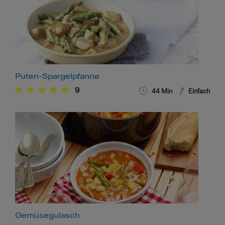
Puten-Spargelpfanne
9
44
Min
Einfach
Gemüsegulasch