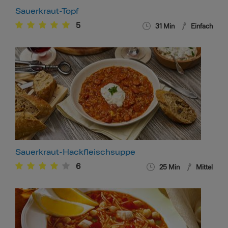
Sauerkraut-Topf
5
31
Min
Einfach
Sauerkraut-Hackfleischsuppe
6
25
Min
Mittel