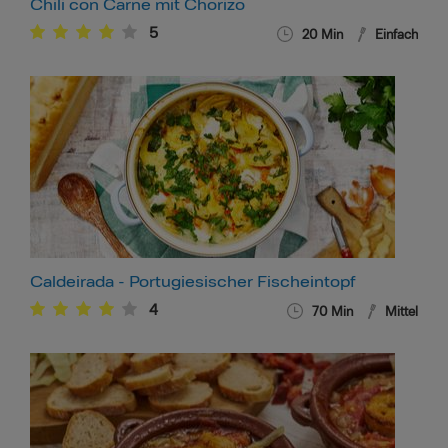
Chili con Carne mit Chorizo
5
20
Min
Einfach
Caldeirada - Portugiesischer Fischeintopf
4
70
Min
Mittel