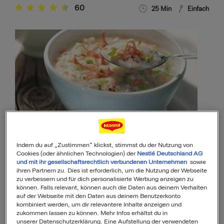
60
25
Min
Einfach
Bündner Gerstensuppe
Indem du auf „Zustimmen“ klickst, stimmst du der Nutzung von
12
55
Min
Mittel
Cookies (oder ähnlichen Technologien) der
Nestlé Deutschland AG
und mit ihr gesellschaftsrechtlich verbundenen Unternehmen
sowie
ihren Partnern zu. Dies ist erforderlich, um die Nutzung der Webseite
zu verbessern und für dich personalisierte Werbung anzeigen zu
können. Falls relevant, können auch die Daten aus deinem Verhalten
auf der Webseite mit den Daten aus deinem Benutzerkonto
kombiniert werden, um dir relevantere Inhalte anzeigen und
zukommen lassen zu können. Mehr Infos erhältst du in
unserer Datenschutzerklärung. Eine Aufstellung der verwendeten