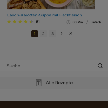
Lauch-Karotten-Suppe mit Hackfleisch
81
30
Min
Einfach
›
»
1
2
3
Alle Rezepte