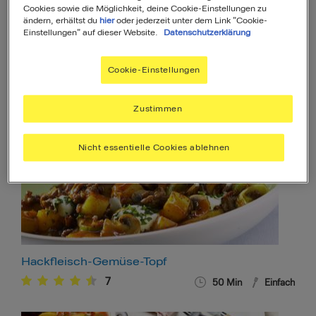
Cookies sowie die Möglichkeit, deine Cookie-Einstellungen zu
ändern, erhältst du
hier
oder jederzeit unter dem Link "Cookie-
Einstellungen" auf dieser Website.
Datenschutzerklärung
Hühner-Reis-Eintopf
Cookie-Einstellungen
21
34
Min
Einfach
Zustimmen
Nicht essentielle Cookies ablehnen
Hackfleisch-Gemüse-Topf
7
50
Min
Einfach