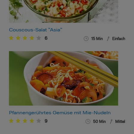
Couscous-Salat "Asia"
6
15
Min
Einfach
Pfannengerührtes Gemüse mit Mie-Nudeln
9
50
Min
Mittel