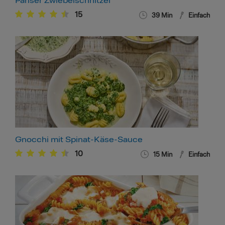
Pariser Zwiebelschnitzel
15
39
Min
Einfach
Gnocchi mit Spinat-Käse-Sauce
10
15
Min
Einfach