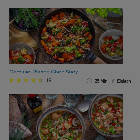
Gemüse-Pfanne Chop Suey
15
25
Min
Einfach