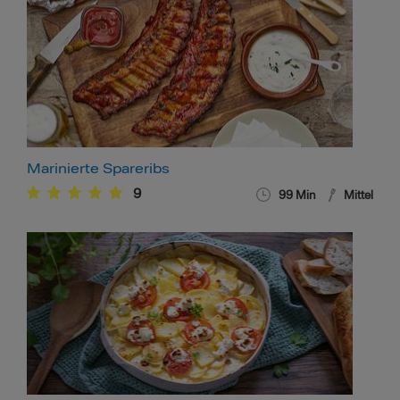
Marinierte Spareribs
9
99
Min
Mittel