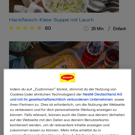
Hackfleisch-Käse-Suppe mit Lauch
60
25
Min
Einfach
Indem du auf „Zustimmen“ klickst, stimmst du der Nutzung von
Cookies (oder ähnlichen Technologien) der
Nestlé Deutschland AG
und mit ihr gesellschaftsrechtlich verbundenen Unternehmen
sowie
Lachs-Sahne-Gratin im Airfryer
ihren Partnern zu. Dies ist erforderlich, um die Nutzung der Webseite
zu verbessern und für dich personalisierte Werbung anzeigen zu
14
32
Min
Einfach
können. Falls relevant, können auch die Daten aus deinem Verhalten
auf der Webseite mit den Daten aus deinem Benutzerkonto
kombiniert werden, um dir relevantere Inhalte anzeigen und
zukommen lassen zu können. Mehr Infos erhältst du in