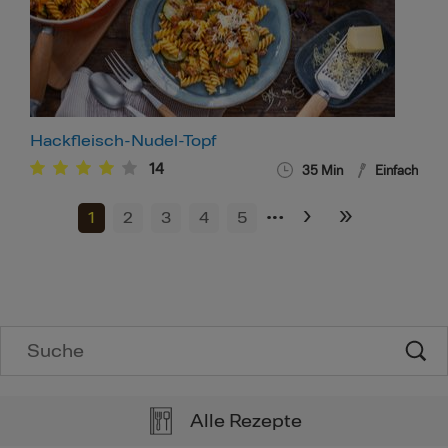
Hackfleisch-Nudel-Topf
14
35
Min
Einfach
…
›
»
1
2
3
4
5
Alle Rezepte