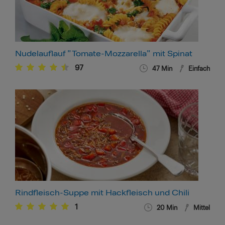
Nudelauflauf "Tomate-Mozzarella" mit Spinat
97
47
Min
Einfach
Rindfleisch-Suppe mit Hackfleisch und Chili
1
20
Min
Mittel