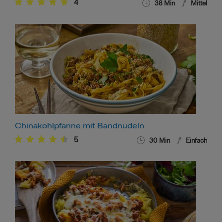
4
38
Min
Mittel
Chinakohlpfanne mit Bandnudeln
5
30
Min
Einfach