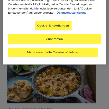
unserer Datenschutzerklärung. Eine Aufstellung der verwendeten
Cookies sowie die Möglichkeit, deine Cookie-Einstellungen zu
ändern, erhältst du
hier
oder jederzeit unter dem Link "Cookie-
Einstellungen" auf dieser Website.
Datenschutzerklärung
Cookie-Einstellungen
Zustimmen
Tagliatelle mit Spargel und Käsesauce
5
30
Min
Einfach
Nicht essentielle Cookies ablehnen