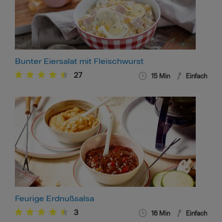
Bunter Eiersalat mit Fleischwurst
27
15
Min
Einfach
Feurige Erdnußsalsa
3
16
Min
Einfach