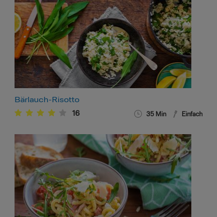
Bärlauch-Risotto
16
35
Min
Einfach