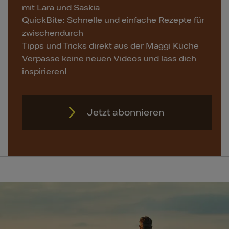
Inspirierende Gerichte für besondere Anlässe
Tipps und Tricks für stressfreies Kochen
Exklusive Einblicke in die Maggi Küche
Verpasse keine neuen Videos und lass dich
täglich inspirieren!
Jetzt folgen
Jetzt abonnieren
Jetzt folgen
Jetzt folgen
Jetzt folgen