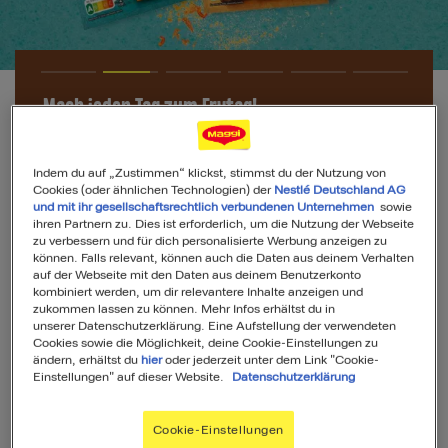
MAGGI Korean Style Noodles
Koreanisch inspiriert, würzig und voll im Trend:
Indem du auf „Zustimmen“ klickst, stimmst du der Nutzung von
Mit den
MAGGI Korean Style Noodles
genießt
Cookies (oder ähnlichen Technologien) der
Nestlé Deutschland AG
du
spicy Nudelgerichte im Korean Style
ganz
und mit ihr gesellschaftsrechtlich verbundenen Unternehmen
sowie
einfach zuhause. Schaue dir jetzt die neuen
ihren Partnern zu. Dies ist erforderlich, um die Nutzung der Webseite
zu verbessern und für dich personalisierte Werbung anzeigen zu
Korean Produkte hier an!
können. Falls relevant, können auch die Daten aus deinem Verhalten
auf der Webseite mit den Daten aus deinem Benutzerkonto
kombiniert werden, um dir relevantere Inhalte anzeigen und
zukommen lassen zu können. Mehr Infos erhältst du in
unserer Datenschutzerklärung. Eine Aufstellung der verwendeten
Zu den Korean Produkten
Cookies sowie die Möglichkeit, deine Cookie-Einstellungen zu
ändern, erhältst du
hier
oder jederzeit unter dem Link "Cookie-
Einstellungen" auf dieser Website.
Datenschutzerklärung
Cookie-Einstellungen