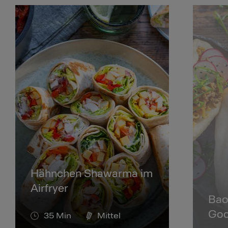
Hähnchen Shawarma im
Airfryer
Bao
Goc
35
Min
Mittel