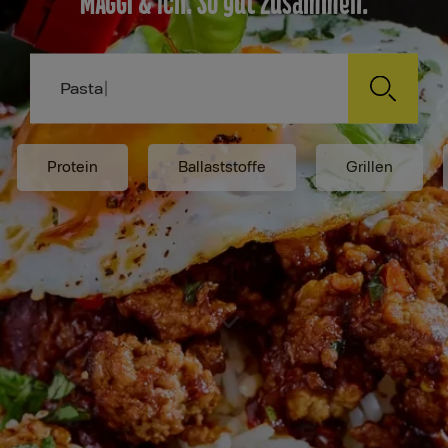
MAGGI & ich. So gut zusammen.
Pasta
Protein
Ballaststoffe
Grillen
Direkt
zum
Inhalt