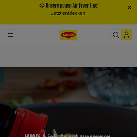
🥘 Unsere neuen Air Fryer Fixe!
×
Jetzt entdecken!