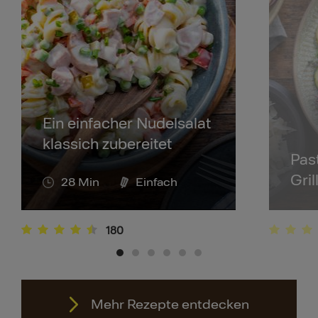
Ein einfacher Nudelsalat
klassich zubereitet
Pas
Gri
28
Min
Einfach
1
180
Mehr Rezepte entdecken