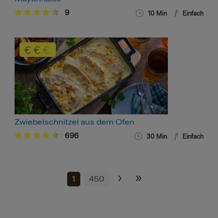
9
10 Min
Einfach
Zwiebelschnitzel aus dem Ofen
696
30 Min
Einfach
›
»
1
450