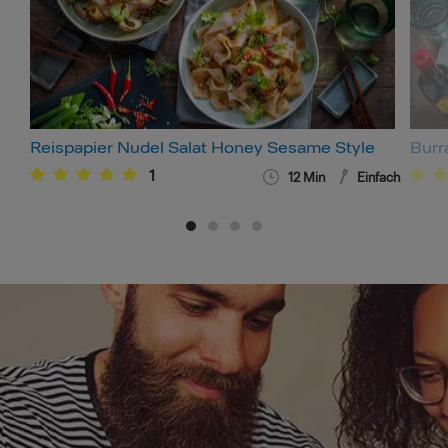
Reispapier Nudel Salat Honey Sesame Style
Burr
1
12
Min
Einfach