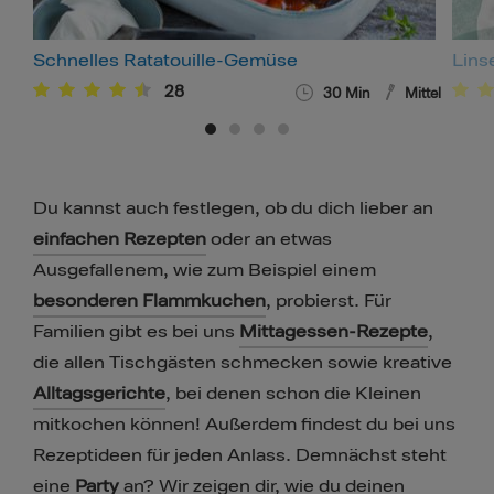
Schnelles Ratatouille-Gemüse
Lins
28
30
Min
Mittel
Du kannst auch festlegen, ob du dich lieber an
einfachen Rezepten
oder an etwas
Ausgefallenem, wie zum Beispiel einem
besonderen Flammkuchen
, probierst. Für
Familien gibt es bei uns
Mittagessen-Rezepte
,
die allen Tischgästen schmecken sowie kreative
Alltagsgerichte
, bei denen schon die Kleinen
mitkochen können! Außerdem findest du bei uns
Rezeptideen für jeden Anlass. Demnächst steht
eine
Party
an? Wir zeigen dir, wie du deinen