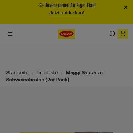
🥘 Unsere neuen Air Fryer Fixe!
×
Jetzt entdecken!
Pfadnavigation
Startseite
/
Produkte
/
Maggi Sauce zu
Schweinebraten (2er Pack)