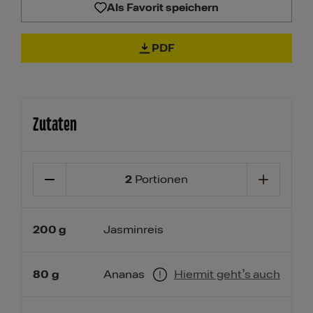
Als Favorit speichern
PDF
Zutaten
2
Portionen
200
g
Jasminreis
80
g
Ananas
Hiermit geht’s auch