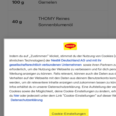
100
g
Garnelen
THOMY Reines
40
g
Sonnenblumenöl
Salz
etwas
Indem du auf „Zustimmen“ klickst, stimmst du der Nutzung von Cookies (
ähnlichen Technologien) der
Nestlé Deutschland AG und mit ihr
gesellschaftsrechtlich verbundenen Unternehmen
sowie ihren Partnern zu
Pfeffer
erforderlich, um die Nutzung der Webseite zu verbessern und für dich pers
etwas
Werbung anzeigen zu können. Falls relevant, können auch die Daten aus
Verhalten auf der Webseite mit den Daten aus deinem Benutzerkonto komb
werden, um dir relevantere Inhalte anzeigen und zukommen lassen zu kö
100
g
Karotten
Infos erhältst du in unserer Datenschutzerklärung. Eine Aufstellung der v
Cookies sowie die Möglichkeit, deine Cookie-Einstellungen zu ändern, erh
du
hier
oder jederzeit unter dem Link "Cookie-Einstellungen" auf dieser We
Datenschutzerklärung
200
g
rote Paprikaschoten
Cookie-Einstellungen