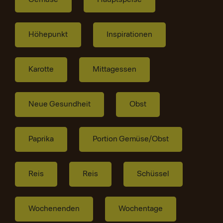
Höhepunkt
Inspirationen
Karotte
Mittagessen
Neue Gesundheit
Obst
Paprika
Portion Gemüse/Obst
Reis
Reis
Schüssel
Wochenenden
Wochentage