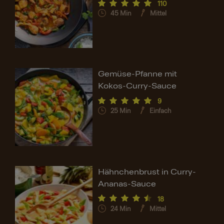
110
45
Min
Mittel
Gemüse-Pfanne mit
Kokos-Curry-Sauce
9
25
Min
Einfach
Hähnchenbrust in Curry-
Ananas-Sauce
18
24
Min
Mittel