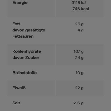
Energie
3118
kJ
746
kcal
Fett
25
g
davon gesättigte
4
g
Fettsäuren
Kohlenhydrate
107
g
davon Zucker
24
g
Ballaststoffe
10
g
Eiweiß
22
g
Salz
2.6
g