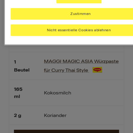
50
g
Zuckerschoten
Zustimmen
60
g
Frühlingszwiebeln
Nicht essentielle Cookies ablehnen
150
g
Zucchini
MAGGI MAGIC ASIA Würzpaste
1
Beutel
für Curry Thai Style
165
Kokosmilch
ml
2
g
Koriander