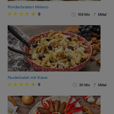
Rinderbraten Milano
9
109
Min
Mittel
Nudelsalat mit Käse
8
30
Min
Mittel