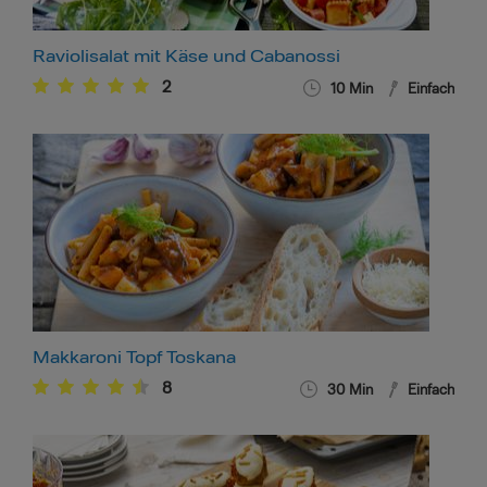
Raviolisalat mit Käse und Cabanossi
2
10
Min
Einfach
Makkaroni Topf Toskana
8
30
Min
Einfach