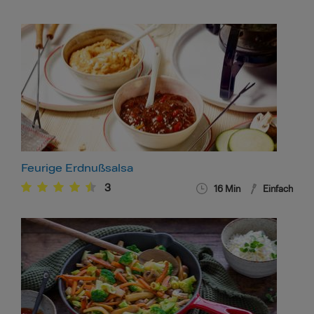
Feurige Erdnußsalsa
3
16
Min
Einfach