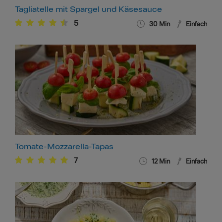
Tagliatelle mit Spargel und Käsesauce
5
30
Min
Einfach
Tomate-Mozzarella-Tapas
7
12
Min
Einfach