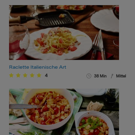
Raclette Italienische Art
4
38
Min
Mittel