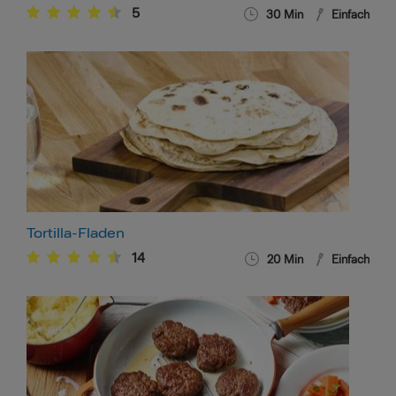
5
30
Min
Einfach
Tortilla-Fladen
14
20
Min
Einfach