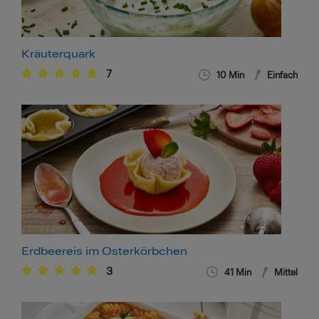
Kräuterquark
7
10
Min
Einfach
Erdbeereis im Osterkörbchen
3
41
Min
Mittel