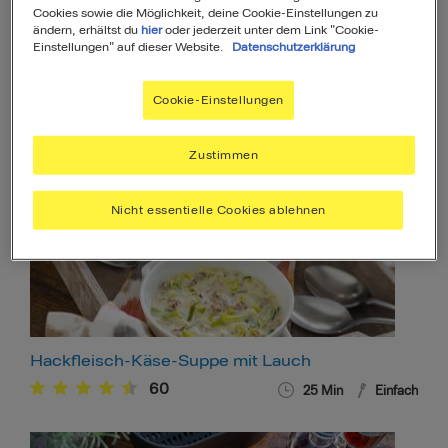
Cookies sowie die Möglichkeit, deine Cookie-Einstellungen zu
ändern, erhältst du
hier
oder jederzeit unter dem Link "Cookie-
Einstellungen" auf dieser Website.
Datenschutzerklärung
Bulgur-Salat
Cookie-Einstellungen
10
28
Min
Einfach
Zustimmen
Nicht essentielle Cookies ablehnen
Hackfleisch-Käse-Suppe mit Lauch
60
25
Min
Einfach