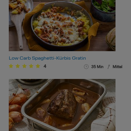
Low Carb Spaghetti-Kürbis Gratin
4
35
Min
Mittel