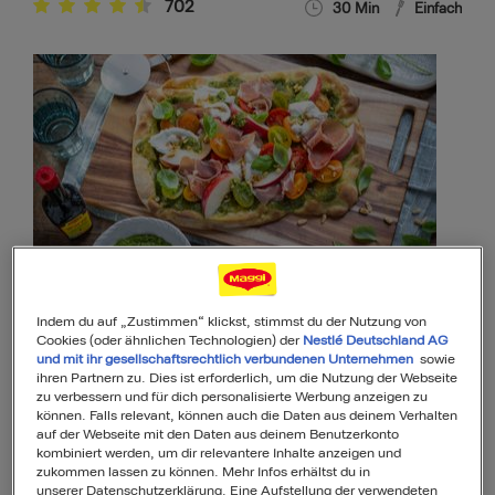
702
30
Min
Einfach
Burrata Pinsa mit Pfirsich und Parmaschinken
1
14
Min
Einfach
Indem du auf „Zustimmen“ klickst, stimmst du der Nutzung von
Cookies (oder ähnlichen Technologien) der
Nestlé Deutschland AG
und mit ihr gesellschaftsrechtlich verbundenen Unternehmen
sowie
ihren Partnern zu. Dies ist erforderlich, um die Nutzung der Webseite
zu verbessern und für dich personalisierte Werbung anzeigen zu
können. Falls relevant, können auch die Daten aus deinem Verhalten
auf der Webseite mit den Daten aus deinem Benutzerkonto
kombiniert werden, um dir relevantere Inhalte anzeigen und
zukommen lassen zu können. Mehr Infos erhältst du in
unserer Datenschutzerklärung. Eine Aufstellung der verwendeten