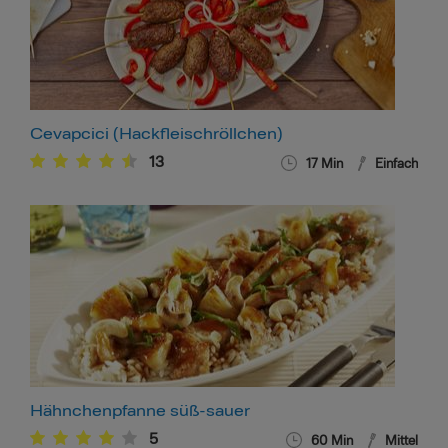
Cevapcici (Hackfleischröllchen)
13
17
Min
Einfach
Hähnchenpfanne süß-sauer
5
60
Min
Mittel