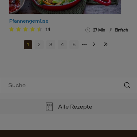
Pfannengemüse
14
27
Min
Einfach
…
›
»
1
2
3
4
5
Alle Rezepte