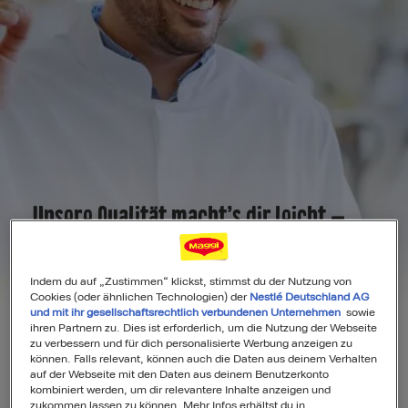
Unsere Qualität macht’s dir leicht –
und lecker
Indem du auf „Zustimmen“ klickst, stimmst du der Nutzung von
Cookies (oder ähnlichen Technologien) der
Nestlé Deutschland AG
Gute Zutaten, die wir
und mit ihr gesellschaftsrechtlich verbundenen Unternehmen
sowie
ihren Partnern zu. Dies ist erforderlich, um die Nutzung der Webseite
verantwortungsvoll produzieren, und
zu verbessern und für dich personalisierte Werbung anzeigen zu
können. Falls relevant, können auch die Daten aus deinem Verhalten
Rezepturen, die wir ständig verfeinern:
auf der Webseite mit den Daten aus deinem Benutzerkonto
kombiniert werden, um dir relevantere Inhalte anzeigen und
Mit Maggi kommt Qualität auf deinen
zukommen lassen zu können. Mehr Infos erhältst du in