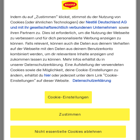
Was sind Heißluftfritteusen?
Indem du auf „Zustimmen“ klickst, stimmst du der Nutzung von
Cookies (oder ähnlichen Technologien) der
Nestlé Deutschland AG
Heißluftfritteusen
sind aus vielen Küchen nicht
und mit ihr gesellschaftsrechtlich verbundenen Unternehmen
sowie
ihren Partnern zu. Dies ist erforderlich, um die Nutzung der Webseite
mehr wegzudenken und haben einen
zu verbessern und für dich personalisierte Werbung anzeigen zu
können. Falls relevant, können auch die Daten aus deinem Verhalten
regelrechten Trend ausgelöst. Diese Geräte sind
auf der Webseite mit den Daten aus deinem Benutzerkonto
längst nicht mehr nur für knusprige Pommes
kombiniert werden, um dir relevantere Inhalte anzeigen und
zukommen lassen zu können. Mehr Infos erhältst du in
bekannt. Obwohl der Begriff „Fritteuse“ streng
unserer Datenschutzerklärung. Eine Aufstellung der verwendeten
Cookies sowie die Möglichkeit, deine Cookie-Einstellungen zu
genommen bedeutet, dass Speisen in Fett
ändern, erhältst du
hier
oder jederzeit unter dem Link "Cookie-
gebraten werden, ist das bei der Heißluftfritteuse
Einstellungen" auf dieser Website.
Datenschutzerklärung
–
auch Airfryer genannt
– nicht der Fall. Anstatt
eines Ölbads werden die Speisen durch
heiße
Cookie-Einstellungen
Luft gegart
, wodurch die Heißluftfritteuse eher
einem kleinen, leistungsstarken Umluft-
Zustimmen
Backofen ähnelt. So werden die Gerichte ebenso
knusprig
, jedoch
mit deutlich weniger Öl
. Airfryer
Nicht essentielle Cookies ablehnen