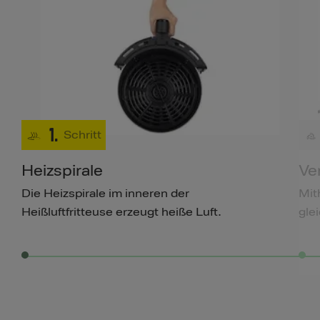
1.
Schritt
Heizspirale
Ven
Die Heizspirale im inneren der
Mith
Heißluftfritteuse erzeugt heiße Luft.
gle