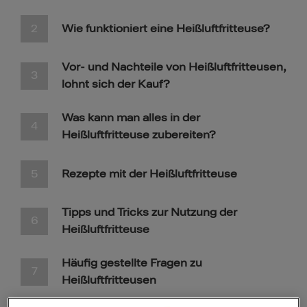
Wie funktioniert eine Heißluftfritteuse?
Vor- und Nachteile von Heißluftfritteusen,
lohnt sich der Kauf?
Was kann man alles in der
Heißluftfritteuse zubereiten?
Rezepte mit der Heißluftfritteuse
Tipps und Tricks zur Nutzung der
Heißluftfritteuse
Häufig gestellte Fragen zu
Heißluftfritteusen