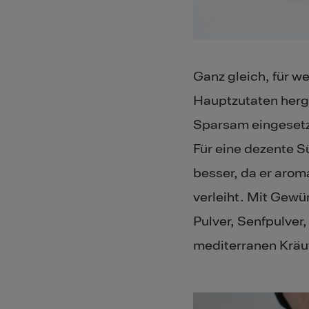
Ganz gleich, für w
Hauptzutaten herge
Sparsam eingesetz
Für eine dezente S
besser, da er arom
verleiht. Mit Gewü
Pulver, Senfpulver
mediterranen Kräut