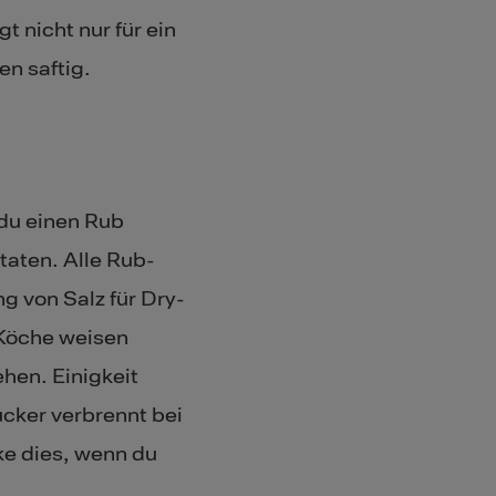
t nicht nur für ein
n saftig.
du einen Rub
taten. Alle Rub-
g von Salz für Dry-
Köche weisen
ehen. Einigkeit
cker verbrennt bei
ke dies, wenn du