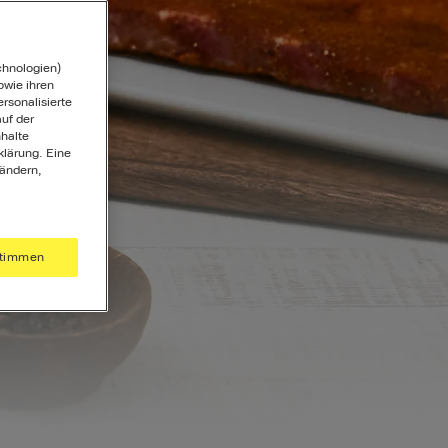
chnologien)
wie ihren
ersonalisierte
uf der
halte
klärung. Eine
 ändern,
timmen