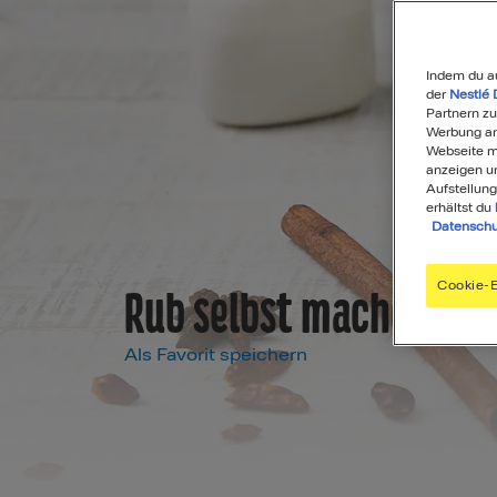
Indem du a
der
Nestlé 
Partnern zu
Werbung anz
Webseite mi
anzeigen u
Aufstellung
erhältst du
Datenschu
Cookie-E
Rub selbst machen
Als Favorit speichern