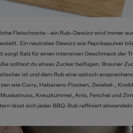
elche Fleischsorte – ein Rub-Gewürz wird immer aus
stellt. Ein neutrales Gewürz wie Paprikapulver bild
t sorgt Salz für einen intensiven Geschmack der 
üße solltest du etwas Zucker beifügen. Brauner Zuc
atischer ist und dem Rub eine optisch ansprechen
rzen wie Curry, Habanero-Flocken, Zwiebel-, Knobl
, Muskatnuss, Kreuzkümmel, Anis, Fenchel und Zim
ern lässt sich jeder BBQ-Rub raffiniert abwandeln