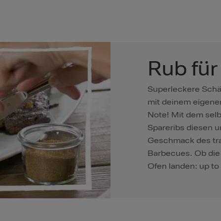
Rub für
Superleckere Schäl
mit deinem eigene
Note! Mit dem se
Spareribs diesen u
Geschmack des tra
Barbecues. Ob die 
Ofen landen: up to