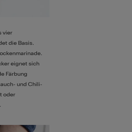
 vier
et die Basis.
Trockenmarinade.
ker eignet sich
de Färbung
auch- und Chili-
t oder
.