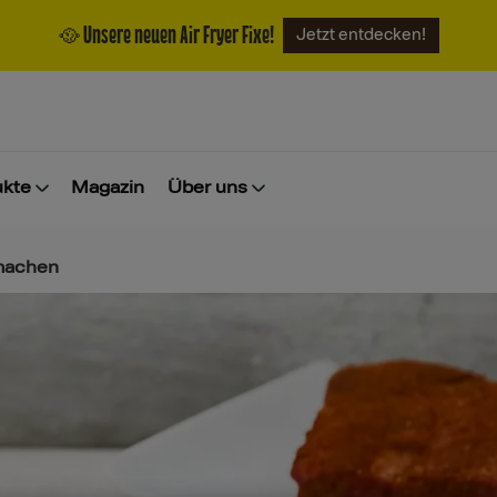
🥘 Unsere neuen Air Fryer Fixe!
Jetzt entdecken!
ukte
Magazin
Über uns
machen