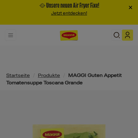
🥘 Unsere neuen Air Fryer Fixe!
×
Jetzt entdecken!
Pfadnavigation
Startseite
/
Produkte
/
MAGGI Guten Appetit
Tomatensuppe Toscana Grande