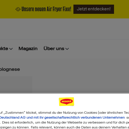
🥘 Unsere neuen Air Fryer Fixe!
Jetzt entdecken!
ukte
Magazin
Über uns
olognese
MAGGI Ravioli 
uf „Zustimmen“ klickst, stimmst du der Nutzung von Cookies (oder ähnlichen Te
Deutschland AG und mit ihr gesellschaftsrechtlich verbundenen Unternehmen
so
. Dies ist erforderlich, um die Nutzung der Webseite zu verbessern und für dich p
eigen zu können. Falls relevant, können auch die Daten aus deinem Verhalten a