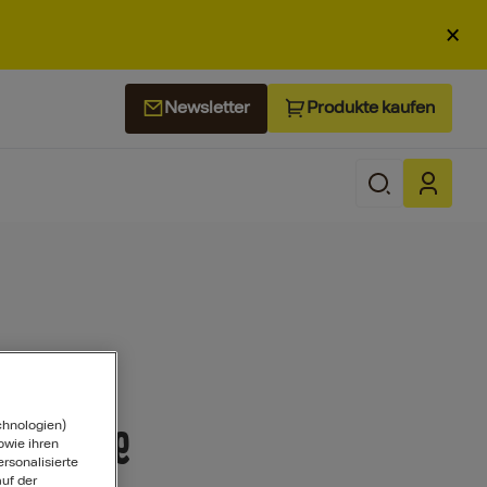
×
Produkte kaufen
Newsletter
Bolognese
chnologien)
wie ihren
ersonalisierte
uf der