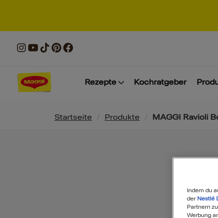
Rezepte
Kochratgeber
Prod
Pfadnavigation
Startseite
/
Produkte
/
MAGGI Ravioli B
Indem du a
der
Nestlé 
Partnern zu
Werbung anz