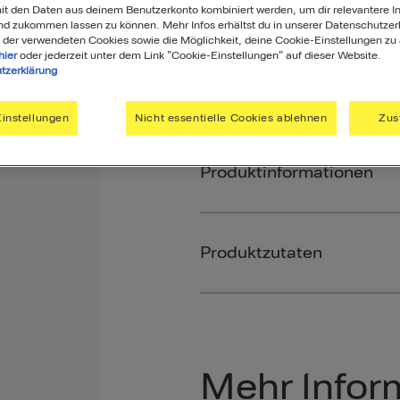
t den Daten aus deinem Benutzerkonto kombiniert werden, um dir relevantere In
62
nd zukommen lassen zu können. Mehr Infos erhältst du in unserer Datenschutzer
 der verwendeten Cookies sowie die Möglichkeit, deine Cookie-Einstellungen zu
Als Favorit speichern
hier
oder jederzeit unter dem Link "Cookie-Einstellungen" auf dieser Website.
tzerklärung
instellungen
Nicht essentielle Cookies ablehnen
Zus
Produktinformationen
Produktzutaten
Mehr Infor