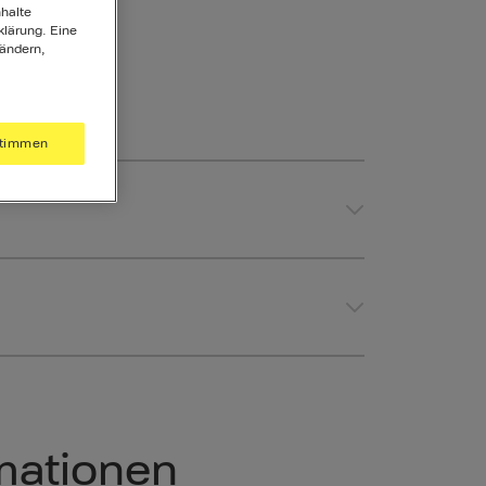
halte
klärung. Eine
 ändern,
timmen
mationen