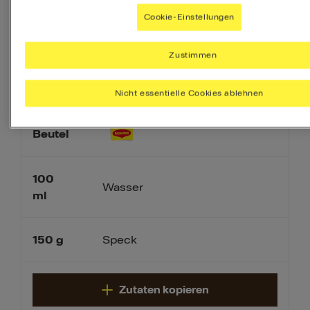
Cookie-Einstellungen
2
EL
MAGGI Gemüse Brühe
Zustimmen
500
g
Hackfleisch, gemischt
Nicht essentielle Cookies ablehnen
MAGGI Fix für Hackbraten
1
Beutel
100
Wasser
ml
150
g
Speck
Zutaten kopieren