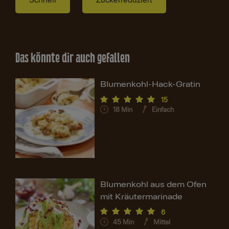
Schnell
Zuckerreduziert
Das könnte dir auch gefallen
Blumenkohl-Hack-Gratin
15
18
Min
Einfach
Blumenkohl aus dem Ofen
mit Kräutermarinade
6
45
Min
Mittel