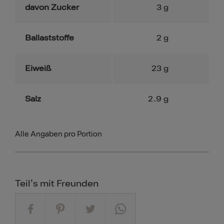
davon Zucker
3
g
Ballaststoffe
2
g
Eiweiß
23
g
Salz
2.9
g
Alle Angaben pro Portion
Teil's mit Freunden