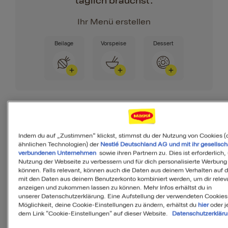
täglich brauchst.
Ihr Menü erstellen
Beilage
Vorspeise
Dessert
Zutaten
Indem du auf „Zustimmen“ klickst, stimmst du der Nutzung von Cookies (
ähnlichen Technologien) der
Nestlé Deutschland AG und mit ihr gesellsch
verbundenen Unternehmen
sowie ihren Partnern zu. Dies ist erforderlich,
Nutzung der Webseite zu verbessern und für dich personalisierte Werbung
können. Falls relevant, können auch die Daten aus deinem Verhalten auf 
6
Portionen
mit den Daten aus deinem Benutzerkonto kombiniert werden, um dir releva
anzeigen und zukommen lassen zu können. Mehr Infos erhältst du in
unserer Datenschutzerklärung. Eine Aufstellung der verwendeten Cookies
Möglichkeit, deine Cookie-Einstellungen zu ändern, erhältst du
hier
oder j
1
Blumenkohl
dem Link "Cookie-Einstellungen" auf dieser Website.
Datenschutzerklär