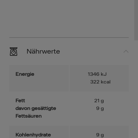
Nährwerte
Energie
1346
kJ
322
kcal
Fett
21
g
davon gesättigte
9
g
Fettsäuren
Kohlenhydrate
9
g