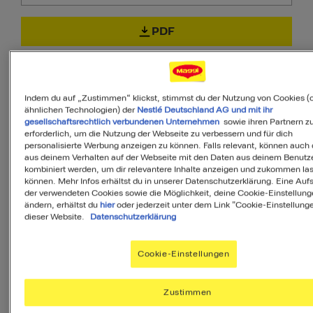
PDF
Indem du auf „Zustimmen“ klickst, stimmst du der Nutzung von Cookies (
Zutaten
ähnlichen Technologien) der
Nestlé Deutschland AG und mit ihr
gesellschaftsrechtlich verbundenen Unternehmen
sowie ihren Partnern zu
erforderlich, um die Nutzung der Webseite zu verbessern und für dich
personalisierte Werbung anzeigen zu können. Falls relevant, können auch
aus deinem Verhalten auf der Webseite mit den Daten aus deinem Benutz
3
Portionen
kombiniert werden, um dir relevantere Inhalte anzeigen und zukommen la
können. Mehr Infos erhältst du in unserer Datenschutzerklärung. Eine Aufs
der verwendeten Cookies sowie die Möglichkeit, deine Cookie-Einstellung
ändern, erhältst du
hier
oder jederzeit unter dem Link "Cookie-Einstellung
150
dieser Website.
Datenschutzerklärung
Rote Bete
g
Cookie-Einstellungen
795
Kichererbsen a. d. Dose
g
Zustimmen