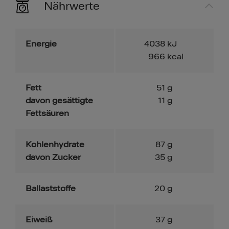
Nährwerte
Energie
4038
kJ
966
kcal
Fett
51
g
davon gesättigte
11
g
Fettsäuren
Kohlenhydrate
87
g
davon Zucker
35
g
Ballaststoffe
20
g
Eiweiß
37
g