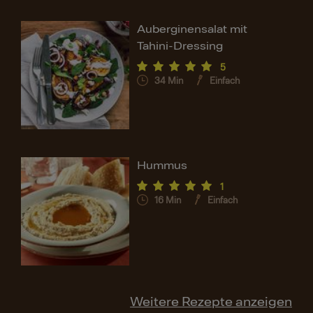
Auberginensalat mit
Tahini-Dressing
5
34
Min
Einfach
Hummus
1
16
Min
Einfach
Weitere Rezepte anzeigen