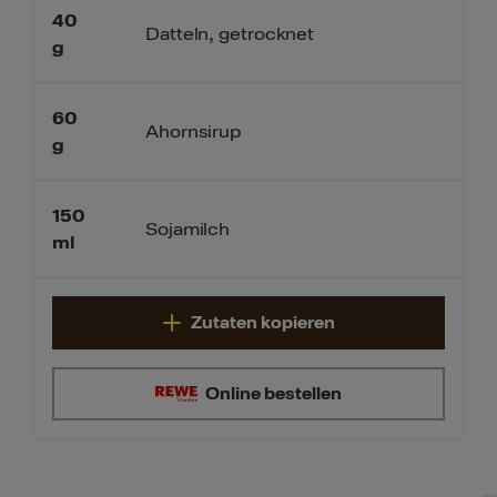
40
Datteln, getrocknet
g
60
Ahornsirup
g
150
Sojamilch
ml
Zutaten kopieren
Online bestellen