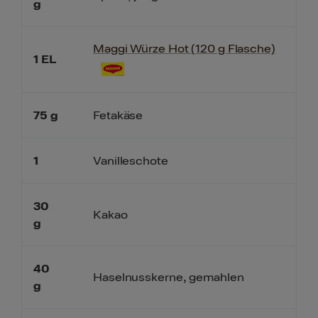
g
Maggi Würze Hot (120 g Flasche)
1
EL
75
g
Fetakäse
1
Vanilleschote
30
Kakao
g
40
Haselnusskerne, gemahlen
g