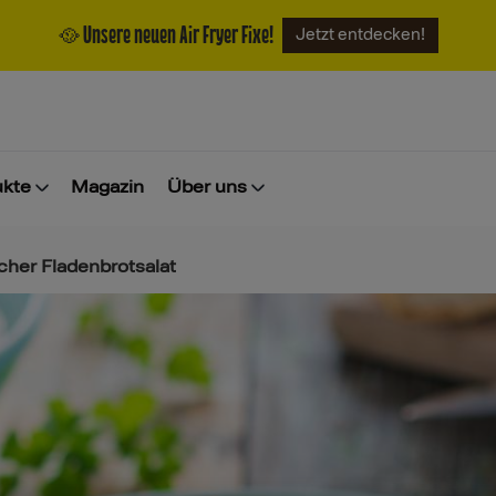
🥘 Unsere neuen Air Fryer Fixe!
Jetzt entdecken!
ukte
Magazin
Über uns
scher Fladenbrotsalat