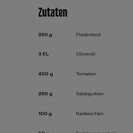
Zutaten
250
g
Fladenbrot
3
EL
Olivenöl
400
g
Tomaten
250
g
Salatgurken
100
g
Radieschen