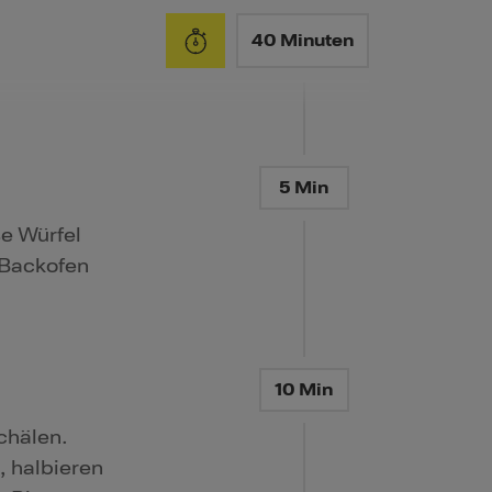
40 Minuten
5 Min
ße Würfel
 Backofen
10 Min
chälen.
, halbieren