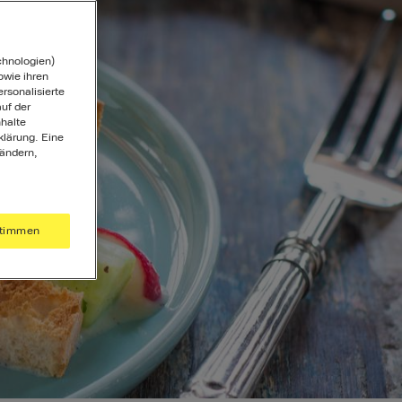
chnologien)
wie ihren
ersonalisierte
uf der
halte
klärung. Eine
 ändern,
timmen