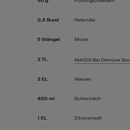
50
g
Frühlingszwiebeln
0,5
Bund
Petersilie
5
Stängel
Minze
2
TL
MAGGI Bio Gemüse Boui
2
EL
Wasser
400
ml
Buttermilch
1
EL
Zitronensaft