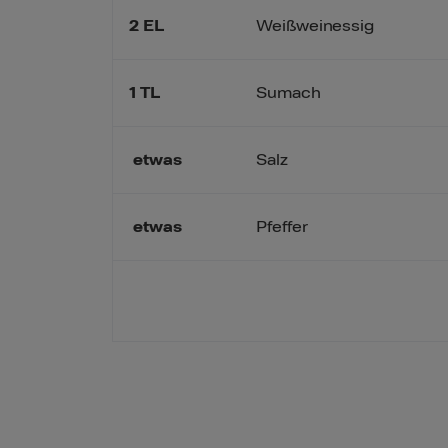
2
EL
Weißweinessig
1
TL
Sumach
etwas
Salz
etwas
Pfeffer