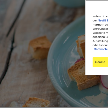
Indem du a
der
Nestlé 
Partnern zu
Werbung anz
Webseite mi
anzeigen u
Aufstellung
erhältst du
Datenschu
Cookie-E