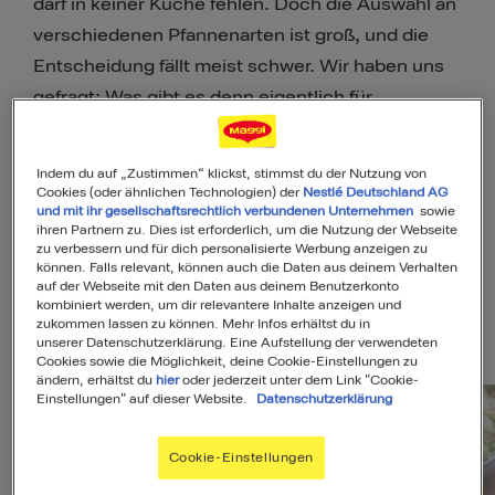
darf in keiner Küche fehlen. Doch die Auswahl an
verschiedenen Pfannenarten ist groß, und die
Entscheidung fällt meist schwer. Wir haben uns
gefragt: Was gibt es denn eigentlich für
Pfannenarten? Welche Pfannen benutzt man für
was? Wie reinigt man Pfannen am
Indem du auf „Zustimmen“ klickst, stimmst du der Nutzung von
schonendsten? In diesem Kochratgeber haben
Cookies (oder ähnlichen Technologien) der
Nestlé Deutschland AG
und mit ihr gesellschaftsrechtlich verbundenen Unternehmen
sowie
wir alle wichtigen Informationen zu Pfannenarten
ihren Partnern zu. Dies ist erforderlich, um die Nutzung der Webseite
zu verbessern und für dich personalisierte Werbung anzeigen zu
für dich gesammelt.
können. Falls relevant, können auch die Daten aus deinem Verhalten
auf der Webseite mit den Daten aus deinem Benutzerkonto
kombiniert werden, um dir relevantere Inhalte anzeigen und
zukommen lassen zu können. Mehr Infos erhältst du in
Pfannengerichte
unserer Datenschutzerklärung. Eine Aufstellung der verwendeten
Cookies sowie die Möglichkeit, deine Cookie-Einstellungen zu
ändern, erhältst du
hier
oder jederzeit unter dem Link "Cookie-
Einstellungen" auf dieser Website.
Datenschutzerklärung
Cookie-Einstellungen