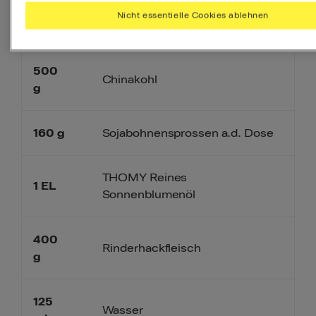
200
Nicht essentielle Cookies ablehnen
Lauch
g
500
Chinakohl
g
160
g
Sojabohnensprossen a.d. Dose
THOMY Reines
1
EL
Sonnenblumenöl
400
Rinderhackfleisch
g
125
Wasser