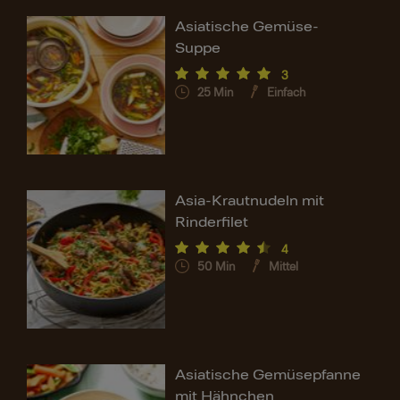
Asiatische Gemüse-
Suppe
3
25
Min
Einfach
Asia-Krautnudeln mit
Rinderfilet
4
50
Min
Mittel
Asiatische Gemüsepfanne
mit Hähnchen