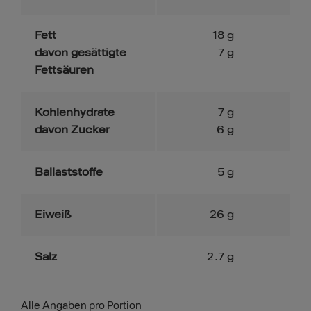
Fett
18
g
davon gesättigte
7
g
Fettsäuren
Kohlenhydrate
7
g
davon Zucker
6
g
Ballaststoffe
5
g
Eiweiß
26
g
Salz
2.7
g
Alle Angaben pro Portion