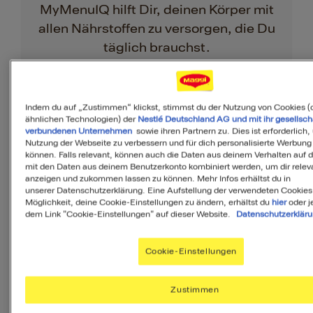
MyMenuIQ hilft Dir, deinen Körper mit
allen Nährstoffen zu versorgen, die Du
täglich brauchst.
Ihr Menü erstellen
Indem du auf „Zustimmen“ klickst, stimmst du der Nutzung von Cookies (
ähnlichen Technologien) der
Nestlé Deutschland AG und mit ihr gesellsch
verbundenen Unternehmen
sowie ihren Partnern zu. Dies ist erforderlich,
Nutzung der Webseite zu verbessern und für dich personalisierte Werbung
können. Falls relevant, können auch die Daten aus deinem Verhalten auf 
Zutaten
mit den Daten aus deinem Benutzerkonto kombiniert werden, um dir releva
anzeigen und zukommen lassen zu können. Mehr Infos erhältst du in
unserer Datenschutzerklärung. Eine Aufstellung der verwendeten Cookies
Möglichkeit, deine Cookie-Einstellungen zu ändern, erhältst du
hier
oder j
dem Link "Cookie-Einstellungen" auf dieser Website.
Datenschutzerklär
4
Portionen
Cookie-Einstellungen
150
g
rote Paprikaschoten
Zustimmen