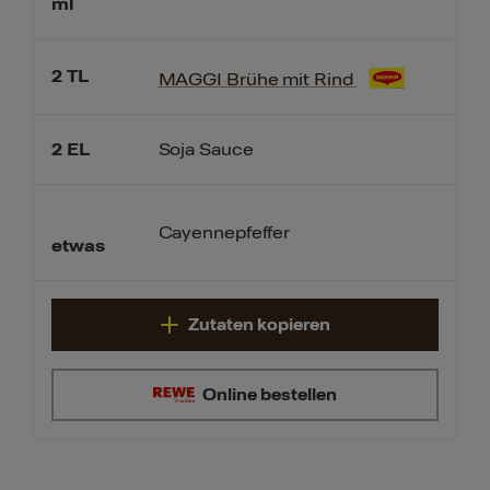
ml
2
TL
MAGGI Brühe mit Rind
2
EL
Soja Sauce
Cayennepfeffer
etwas
Zutaten kopieren
Online bestellen