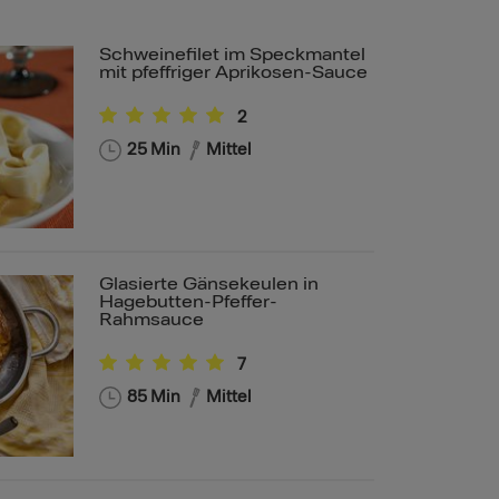
Schweinefilet im Speckmantel
mit pfeffriger Aprikosen-Sauce
2
25
Min
Mittel
Glasierte Gänsekeulen in
Hagebutten-Pfeffer-
Rahmsauce
7
85
Min
Mittel