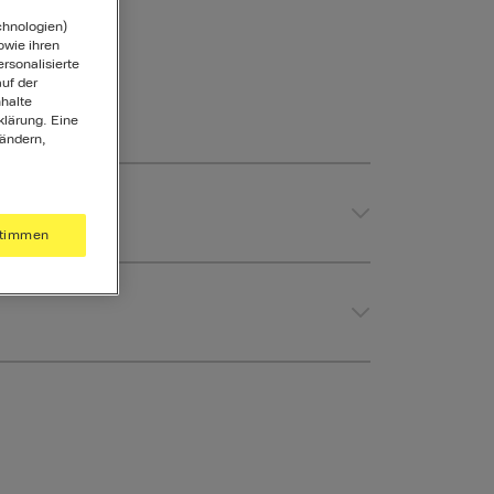
chnologien)
wie ihren
ersonalisierte
uf der
halte
klärung. Eine
 ändern,
timmen