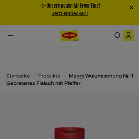
🥘 Unsere neuen Air Fryer Fixe!
×
Jetzt entdecken!
Pfadnavigation
Startseite
/
Produkte
/
Maggi Würzmischung Nr. 1 -
Gebratenes Fleisch mit Pfeffer