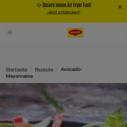
🥘 Unsere neuen Air Fryer Fixe!
×
Jetzt entdecken!
Pfadnavigation
Startseite
/
Rezepte
/
Avocado-
Mayonnaise