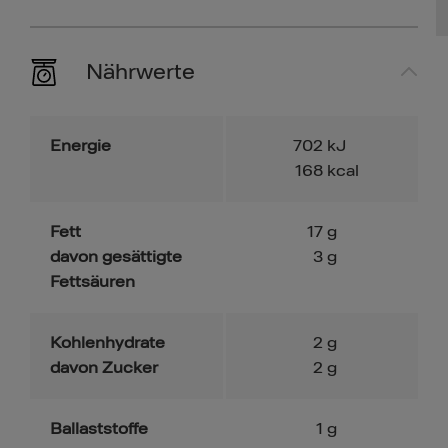
Nährwerte
Energie
702
kJ
168
kcal
Fett
17
g
davon gesättigte
3
g
Fettsäuren
Kohlenhydrate
2
g
davon Zucker
2
g
Ballaststoffe
1
g