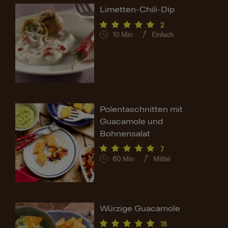
Limetten-Chili-Dip
2
10
Min
Einfach
Polentaschnitten mit
Guacamole und
Bohnensalat
7
60
Min
Mittel
Würzige Guacamole
18