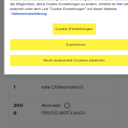
die Möglichkeit, deine Cookie-Einstellungen zu ändern, erhältst du
hier
od
jederzeit unter dem Link "Cookie-Einstellungen" auf dieser Website.
PDF
Datenschutzerklärung
Cookie-Einstellungen
Zutaten
Zustimmen
Nicht essentielle Cookies ablehnen
6
Portionen
1
rote Chilischote(n)
200
Avocado
Hiermit geht’s auch
g