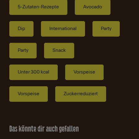
5-Zutaten-Rezepte
Avocado
Dip
International
Party
Party
Snack
Unter 300 kcal
Vorspeise
Vorspeise
Zuckerreduziert
Das könnte dir auch gefallen