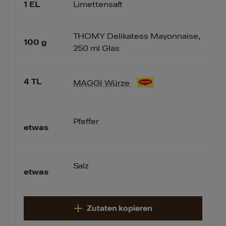
1
EL
Limettensaft
THOMY Delikatess Mayonnaise,
100
g
250 ml Glas
4
TL
MAGGI Würze
Pfeffer
etwas
Salz
etwas
Zutaten kopieren