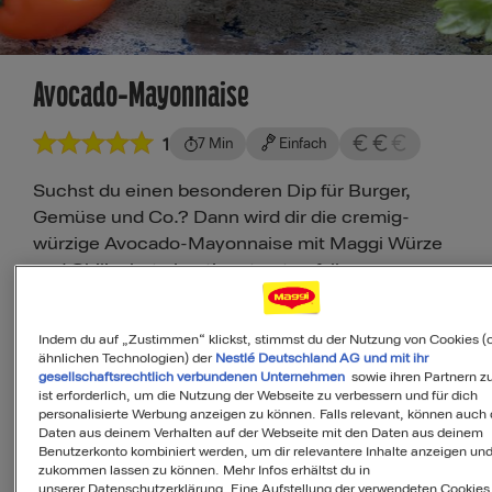
Avocado-Mayonnaise
1
7 Min
Einfach
Suchst du einen besonderen Dip für Burger,
Gemüse und Co.? Dann wird dir die cremig-
würzige Avocado-Mayonnaise mit Maggi Würze
und Chilischote bestimmt gut gefallen.
Zuletzt aktualisiert: 23.05.2019
Indem du auf „Zustimmen“ klickst, stimmst du der Nutzung von Cookies (
Saskia
ähnlichen Technologien) der
Nestlé Deutschland AG und mit ihr
gesellschaftsrechtlich verbundenen Unternehmen
sowie ihren Partnern zu
Maggi Kochstudio Expertin
ist erforderlich, um die Nutzung der Webseite zu verbessern und für dich
personalisierte Werbung anzeigen zu können. Falls relevant, können auch 
Daten aus deinem Verhalten auf der Webseite mit den Daten aus deinem
Benutzerkonto kombiniert werden, um dir relevantere Inhalte anzeigen un
zukommen lassen zu können. Mehr Infos erhältst du in
Als Favorit speichern
unserer Datenschutzerklärung. Eine Aufstellung der verwendeten Cookies