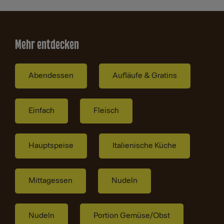
Mehr entdecken
Abendessen
Aufläufe & Gratins
Einfach
Fleisch
Hauptspeise
Italienische Küche
Mittagessen
Nudeln
Nudeln
Portion Gemüse/Obst