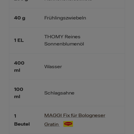
40
g
Frühlingszwiebeln
THOMY Reines
1
EL
Sonnenblumenöl
400
Wasser
ml
100
Schlagsahne
ml
MAGGI Fix für Bologneser
1
Beutel
Gratin