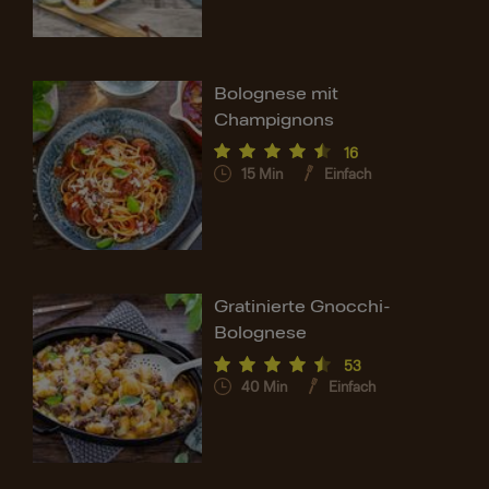
Bolognese mit
Champignons
16
15
Min
Einfach
Gratinierte Gnocchi-
Bolognese
53
40
Min
Einfach