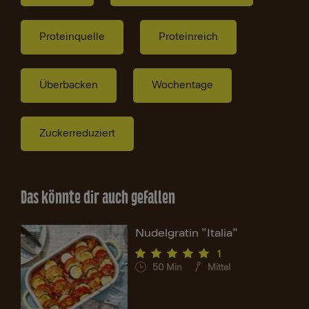
Proteinquelle
Proteinreich
Überbacken
Wochentage
Zuckerreduziert
Das könnte dir auch gefallen
Nudelgratin "Italia"
1
50
Min
Mittel