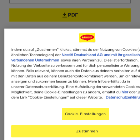
PDF
Indem du auf „Zustimmen“ klickst, stimmst du der Nutzung von Cookies (
ähnlichen Technologien) der
Nestlé Deutschland AG und mit ihr gesellsch
40
verbundenen Unternehmen
sowie ihren Partnern zu. Dies ist erforderlich,
Nutzung der Webseite zu verbessern und für dich personalisierte Werbung
von 100
können. Falls relevant, können auch die Daten aus deinem Verhalten auf 
mit den Daten aus deinem Benutzerkonto kombiniert werden, um dir releva
anzeigen und zukommen lassen zu können. Mehr Infos erhältst du in
unserer Datenschutzerklärung. Eine Aufstellung der verwendeten Cookies
Möglichkeit, deine Cookie-Einstellungen zu ändern, erhältst du
hier
oder j
MyMenu IQ™
dem Link "Cookie-Einstellungen" auf dieser Website.
Datenschutzerklär
Ist diese Mahlzeit
Cookie-Einstellungen
ausgewogen?
MyMenuIQ hilft Dir, deinen Körper mit
Zustimmen