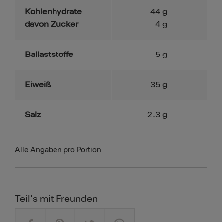
Kohlenhydrate
44
g
davon Zucker
4
g
Ballaststoffe
5
g
Eiweiß
35
g
Salz
2.3
g
Alle Angaben pro Portion
Teil's mit Freunden