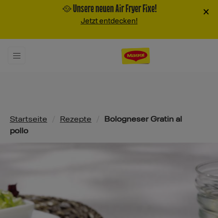
🥘 Unsere neuen Air Fryer Fixe!
×
Jetzt entdecken!
Pfadnavigation
Startseite
/
Rezepte
/
Bologneser Gratin al
pollo