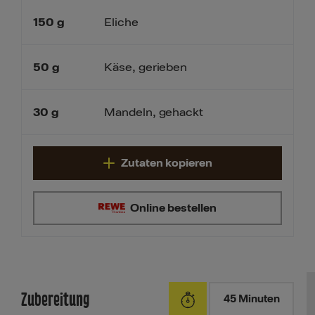
150
g
Eliche
50
g
Käse, gerieben
30
g
Mandeln, gehackt
Zutaten kopieren
Online bestellen
Zubereitung
45 Minuten