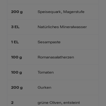
200
g
Speisequark, Magerstufe
3
EL
Natürliches Mineralwasser
1
EL
Sesampaste
100
g
Romanasalatherzen
100
g
Tomaten
200
g
Gurken
2
grüne Oliven, entsteint