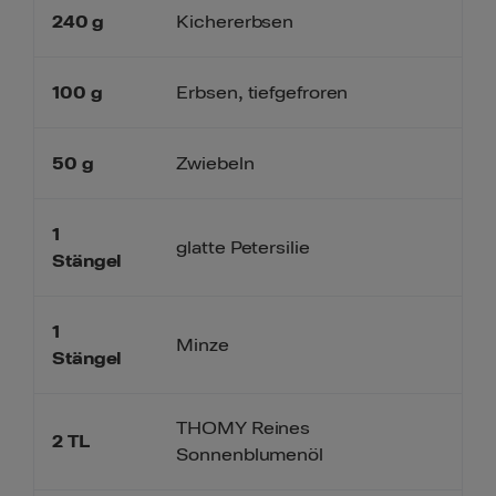
240
g
Kichererbsen
100
g
Erbsen, tiefgefroren
50
g
Zwiebeln
1
glatte Petersilie
Stängel
1
Minze
Stängel
THOMY Reines
2
TL
Sonnenblumenöl