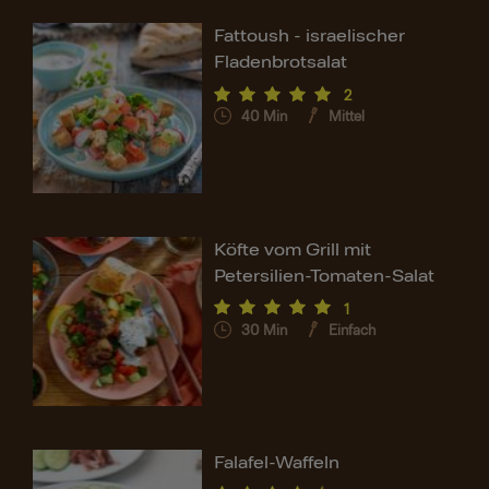
Fattoush - israelischer
Fladenbrotsalat
2
40
Min
Mittel
Köfte vom Grill mit
Petersilien-Tomaten-Salat
1
30
Min
Einfach
Falafel-Waffeln