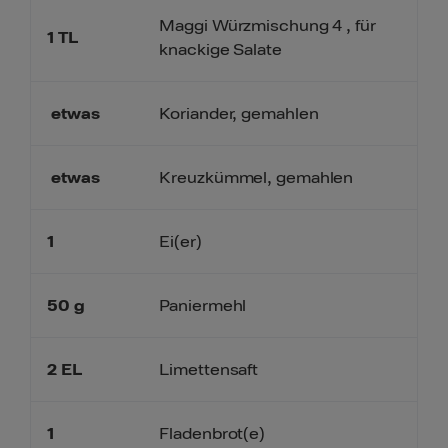
Maggi Würzmischung 4 , für
1
TL
knackige Salate
etwas
Koriander, gemahlen
etwas
Kreuzkümmel, gemahlen
1
Ei(er)
50
g
Paniermehl
2
EL
Limettensaft
1
Fladenbrot(e)