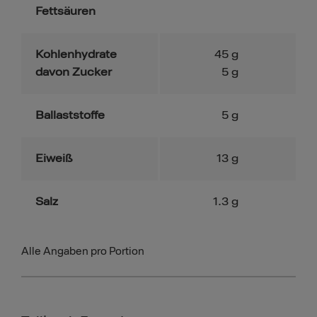
Fettsäuren
Kohlenhydrate
45
g
davon Zucker
5
g
Ballaststoffe
5
g
Eiweiß
13
g
Salz
1.3
g
Alle Angaben pro Portion