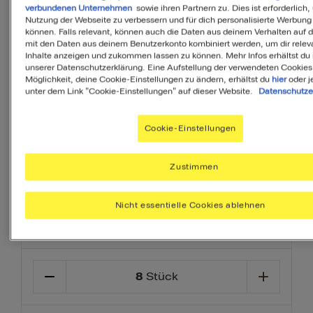
verbundenen Unternehmen
sowie ihren Partnern zu. Dies ist erforderlich,
allen Nährstoffen zu versorgen, die Du
Nutzung der Webseite zu verbessern und für dich personalisierte Werbung
können. Falls relevant, können auch die Daten aus deinem Verhalten auf 
täglich brauchst.
mit den Daten aus deinem Benutzerkonto kombiniert werden, um dir relev
Inhalte anzeigen und zukommen lassen zu können. Mehr Infos erhältst du 
Ihr Menü erstellen
unserer Datenschutzerklärung. Eine Aufstellung der verwendeten Cookies
Möglichkeit, deine Cookie-Einstellungen zu ändern, erhältst du
hier
oder j
unter dem Link "Cookie-Einstellungen" auf dieser Website.
Datenschutze
Vorspeise
Dessert
Beilage
Cookie-Einstellungen
Zustimmen
Nicht essentielle Cookies ablehnen
Zutaten
8
Stück