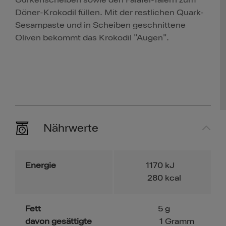
Gurkenscheiben sowie den Falafel-Talern zum
Döner-Krokodil füllen. Mit der restlichen Quark-
Sesampaste und in Scheiben geschnittene
Oliven bekommt das Krokodil "Augen".
Nährwerte
Energie
1170
kJ
280
kcal
Fett
5
g
davon gesättigte
1
Gramm