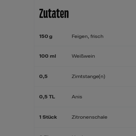
Zutaten
150
g
Feigen, frisch
100
ml
Weißwein
0,5
Zimtstange(n)
0,5
TL
Anis
1
Stück
Zitronenschale