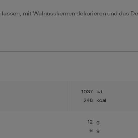
n lassen, mit Walnusskernen dekorieren und das De
1037
kJ
248
kcal
12
g
6
g