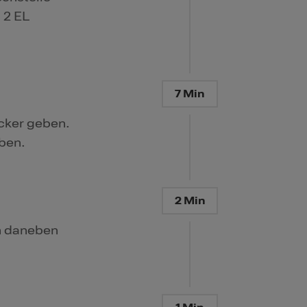
 2 EL
7 Min
cker geben.
ben.
2 Min
en daneben