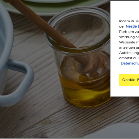
Indem du a
der
Nestlé 
Partnern zu
Werbung anz
Webseite mi
anzeigen u
Aufstellung
erhältst du
Datenschu
Cookie-E