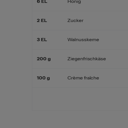
6
EL
Honig
2
EL
Zucker
3
EL
Walnusskerne
200
g
Ziegenfrischkäse
100
g
Crème fraîche