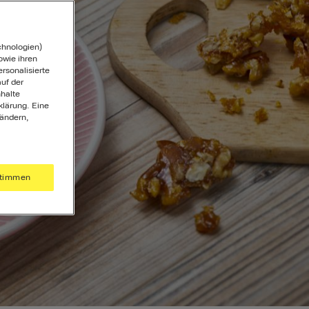
chnologien)
wie ihren
ersonalisierte
uf der
halte
klärung. Eine
 ändern,
timmen