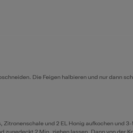
bschneiden. Die Feigen halbieren und nur dann sc
s, Zitronenschale und 2 EL Honig aufkochen und 3-
d zugedeckt 2 Min. ziehen lassen. Dann von der K