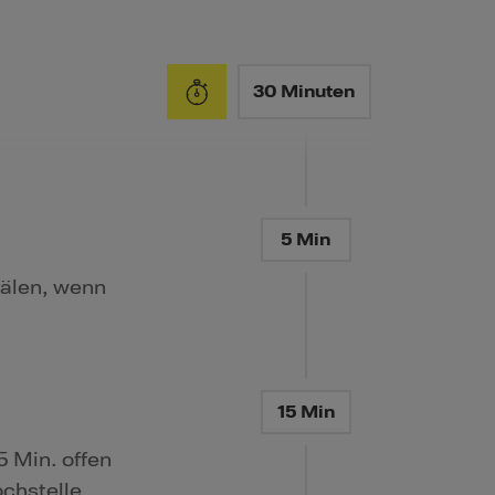
30 Minuten
5 Min
hälen, wenn
15 Min
5 Min. offen
ochstelle