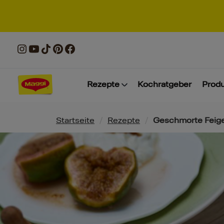
Rezepte
Kochratgeber
Prod
Pfadnavigation
Startseite
/
Rezepte
/
Geschmorte Feige