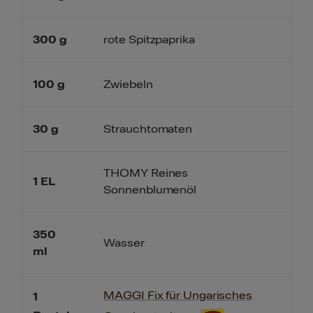
300
g
rote Spitzpaprika
100
g
Zwiebeln
30
g
Strauchtomaten
THOMY Reines
1
EL
Sonnenblumenöl
350
Wasser
ml
MAGGI Fix für Ungarisches
1