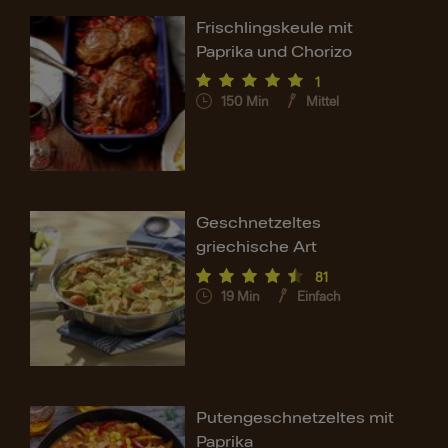
Frischlingskeule mit
Paprika und Chorizo
1
150
Min
Mittel
Geschnetzeltes
griechische Art
81
19
Min
Einfach
Putengeschnetzeltes mit
Paprika