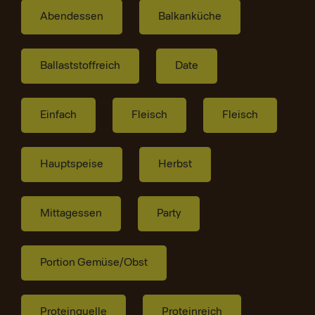
Abendessen
Balkanküche
Ballaststoffreich
Date
Einfach
Fleisch
Fleisch
Hauptspeise
Herbst
Mittagessen
Party
Portion Gemüse/Obst
Proteinquelle
Proteinreich