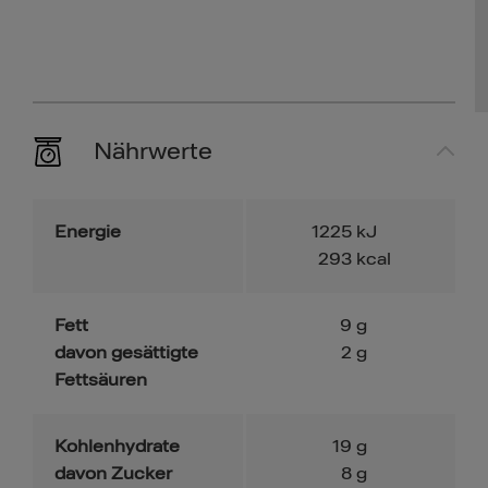
Nährwerte
Energie
1225
kJ
293
kcal
Fett
9
g
davon gesättigte
2
g
Fettsäuren
Kohlenhydrate
19
g
davon Zucker
8
g