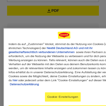
PDF
90
Indem du auf „Zustimmen“ klickst, stimmst du der Nutzung von Cookies (
ähnlichen Technologien) der
Nestlé Deutschland AG und mit ihr
von 100
gesellschaftsrechtlich verbundenen Unternehmen
sowie ihren Partnern zu
erforderlich, um die Nutzung der Webseite zu verbessern und für dich pers
Werbung anzeigen zu können. Falls relevant, können auch die Daten aus
Verhalten auf der Webseite mit den Daten aus deinem Benutzerkonto komb
werden, um dir relevantere Inhalte anzeigen und zukommen lassen zu kö
MyMenu IQ™
Infos erhältst du in unserer Datenschutzerklärung. Eine Aufstellung der v
Cookies sowie die Möglichkeit, deine Cookie-Einstellungen zu ändern, erh
Ist diese Mahlzeit
du
hier
oder jederzeit unter dem Link "Cookie-Einstellungen" auf dieser We
Datenschutzerklärung
ausgewogen?
Cookie-Einstellungen
MyMenuIQ hilft Dir, deinen Körper mit
allen Nährstoffen zu versorgen, die Du