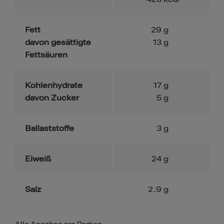
Fett
29
g
davon gesättigte
13
g
Fettsäuren
Kohlenhydrate
17
g
davon Zucker
5
g
Ballaststoffe
3
g
Eiweiß
24
g
Salz
2.9
g