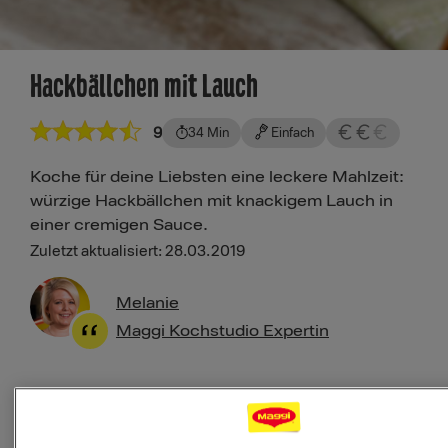
Hackbällchen mit Lauch
9
34 Min
Einfach
Koche für deine Liebsten eine leckere Mahlzeit:
würzige Hackbällchen mit knackigem Lauch in
einer cremigen Sauce.
Zuletzt aktualisiert: 28.03.2019
Melanie
Maggi Kochstudio Expertin
Als Favorit speichern