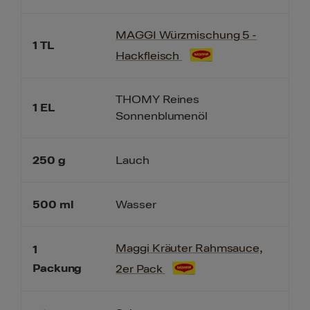
MAGGI Würzmischung 5 -
1
TL
Hackfleisch
THOMY Reines
1
EL
Sonnenblumenöl
250
g
Lauch
500
ml
Wasser
Maggi Kräuter Rahmsauce,
1
Packung
2er Pack