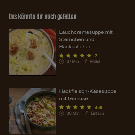
Das könnte dir auch gefallen
Lauchcremesuppe mit
Sternchen und
Hackbällchen
2
37
Min
Mittel
Hackfleisch-Käsesuppe
mit Gemüse
458
30
Min
Einfach