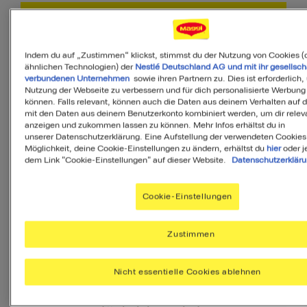
PDF
Indem du auf „Zustimmen“ klickst, stimmst du der Nutzung von Cookies (
ähnlichen Technologien) der
Nestlé Deutschland AG und mit ihr gesellsch
verbundenen Unternehmen
sowie ihren Partnern zu. Dies ist erforderlich,
Nutzung der Webseite zu verbessern und für dich personalisierte Werbung
können. Falls relevant, können auch die Daten aus deinem Verhalten auf 
45
mit den Daten aus deinem Benutzerkonto kombiniert werden, um dir releva
anzeigen und zukommen lassen zu können. Mehr Infos erhältst du in
von 100
unserer Datenschutzerklärung. Eine Aufstellung der verwendeten Cookies
Möglichkeit, deine Cookie-Einstellungen zu ändern, erhältst du
hier
oder j
dem Link "Cookie-Einstellungen" auf dieser Website.
Datenschutzerklär
MyMenu IQ™
Cookie-Einstellungen
Ist diese Mahlzeit
Zustimmen
ausgewogen?
MyMenuIQ hilft Dir, deinen Körper mit
Nicht essentielle Cookies ablehnen
allen Nährstoffen zu versorgen, die Du