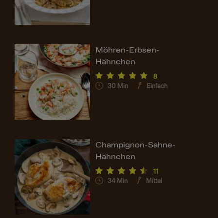
Möhren-Erbsen-
Hähnchen
8
30
Min
Einfach
Champignon-Sahne-
Hähnchen
11
34
Min
Mittel