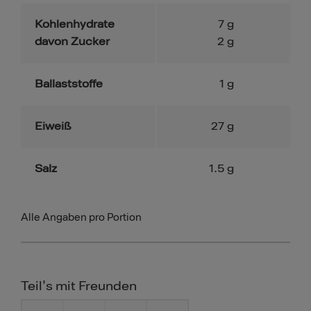
Kohlenhydrate
7
g
davon Zucker
2
g
Ballaststoffe
1
g
Eiweiß
27
g
Salz
1.5
g
Alle Angaben pro Portion
Teil's mit Freunden