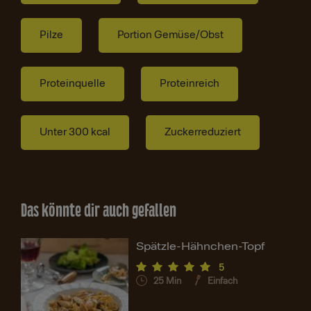
Pilze
Portion Gemüse/Obst
Proteinquelle
Proteinreich
Unter 300 kcal
Zuckerreduziert
Das könnte dir auch gefallen
Spätzle-Hähnchen-Topf
5
25
Min
Einfach