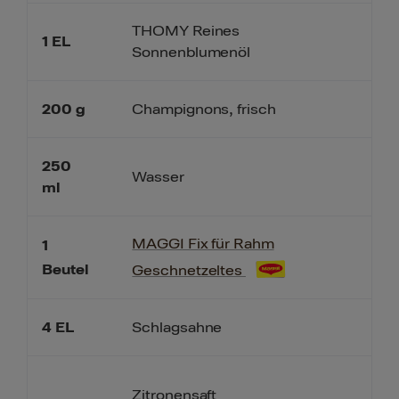
THOMY Reines
1
EL
Sonnenblumenöl
200
g
Champignons, frisch
250
Wasser
ml
MAGGI Fix für Rahm
1
Beutel
Geschnetzeltes
4
EL
Schlagsahne
Zitronensaft