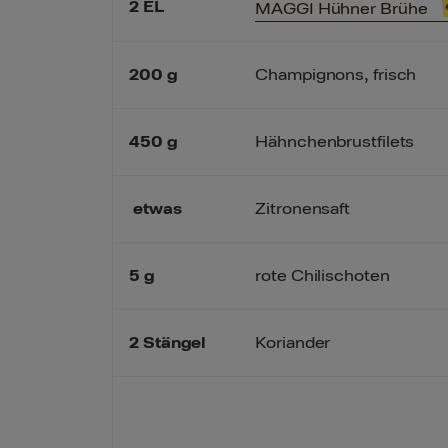
2
EL
MAGGI Hühner Brühe
200
g
Champignons, frisch
450
g
Hähnchenbrustfilets
etwas
Zitronensaft
5
g
rote Chilischoten
2
Stängel
Koriander