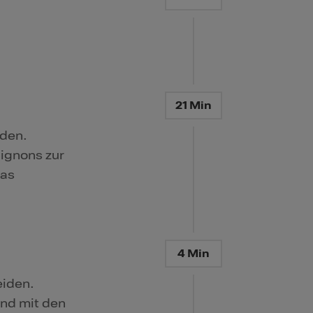
21 Min
iden.
ignons zur
das
4 Min
eiden.
und mit den