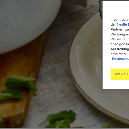
Indem du a
der
Nestlé 
Partnern zu
Werbung anz
Webseite mi
anzeigen u
Aufstellung
erhältst du
Datenschu
Cookie-E