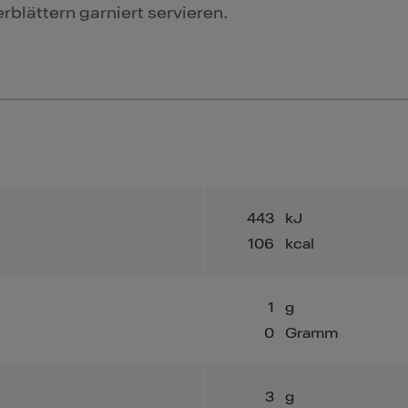
rblättern garniert servieren.
443
kJ
106
kcal
1
g
0
Gramm
3
g