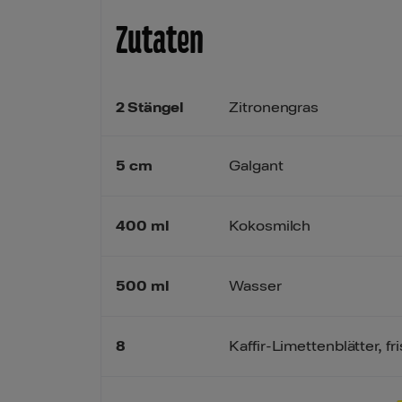
Zutaten
2
Stängel
Zitronengras
5
cm
Galgant
400
ml
Kokosmilch
500
ml
Wasser
8
Kaffir-Limettenblätter, f