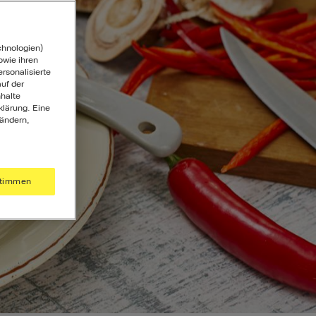
chnologien)
wie ihren
ersonalisierte
uf der
halte
klärung. Eine
 ändern,
timmen