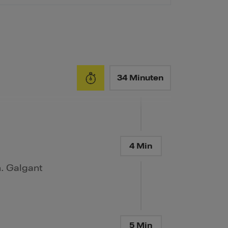
34 Minuten
4 Min
. Galgant
5 Min