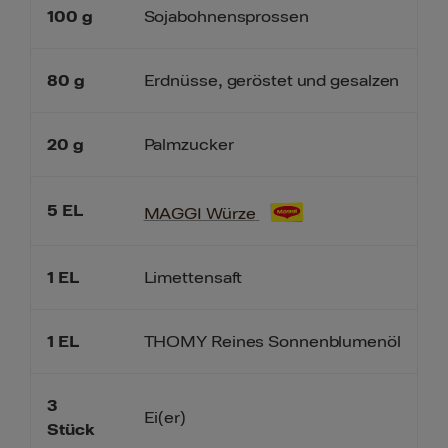
100
g
Sojabohnensprossen
80
g
Erdnüsse, geröstet und gesalzen
20
g
Palmzucker
5
EL
MAGGI Würze
1
EL
Limettensaft
1
EL
THOMY Reines Sonnenblumenöl
3
Ei(er)
Stück