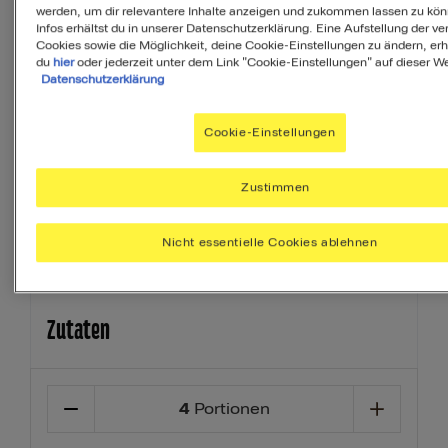
MyMenuIQ hilft Dir, deinen Körper mit
werden, um dir relevantere Inhalte anzeigen und zukommen lassen zu kö
Infos erhältst du in unserer Datenschutzerklärung. Eine Aufstellung der v
allen Nährstoffen zu versorgen, die Du
Cookies sowie die Möglichkeit, deine Cookie-Einstellungen zu ändern, erh
täglich brauchst.
du
hier
oder jederzeit unter dem Link "Cookie-Einstellungen" auf dieser We
Datenschutzerklärung
Ihr Menü erstellen
Cookie-Einstellungen
Vorspeise
Dessert
Beilage
Zustimmen
Nicht essentielle Cookies ablehnen
Zutaten
4
Portionen