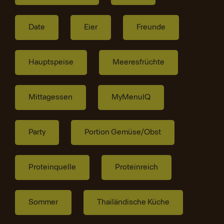
Date
Eier
Freunde
Hauptspeise
Meeresfrüchte
Mittagessen
MyMenuIQ
Party
Portion Gemüse/Obst
Proteinquelle
Proteinreich
Sommer
Thailändische Küche