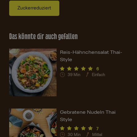
Zuckerreduziert
Das könnte dir auch gefallen
Reis-Hähnchensalat Thai-
Style
6
39
Min
Einfach
Gebratene Nudeln Thai
Style
7
30
Min
Mittel