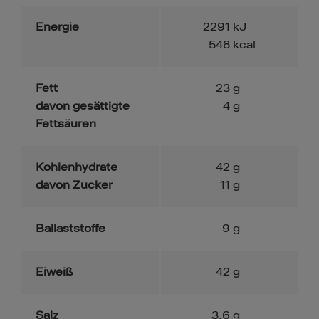
Energie
2291
kJ
548
kcal
Fett
23
g
davon gesättigte
4
g
Fettsäuren
Kohlenhydrate
42
g
davon Zucker
11
g
Ballaststoffe
9
g
Eiweiß
42
g
Salz
3.6
g