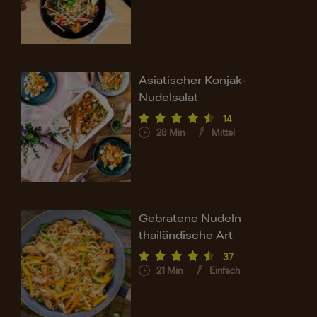
Asiatischer Konjak-
Nudelsalat
14
28
Min
Mittel
Gebratene Nudeln
thailändische Art
37
21
Min
Einfach