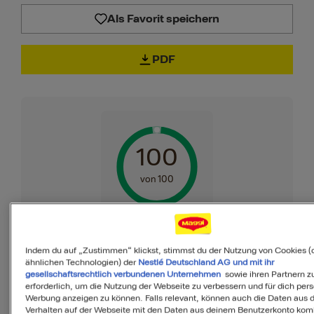
Als Favorit speichern
PDF
100
von 100
MyMenu IQ™
Indem du auf „Zustimmen“ klickst, stimmst du der Nutzung von Cookies (
Ist diese Mahlzeit
ähnlichen Technologien) der
Nestlé Deutschland AG und mit ihr
gesellschaftsrechtlich verbundenen Unternehmen
sowie ihren Partnern zu
ausgewogen?
erforderlich, um die Nutzung der Webseite zu verbessern und für dich pers
Werbung anzeigen zu können. Falls relevant, können auch die Daten aus
Verhalten auf der Webseite mit den Daten aus deinem Benutzerkonto komb