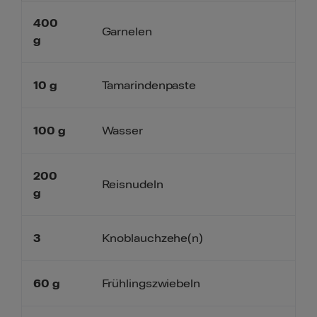
400
Garnelen
g
10
g
Tamarindenpaste
100
g
Wasser
200
Reisnudeln
g
3
Knoblauchzehe(n)
60
g
Frühlingszwiebeln