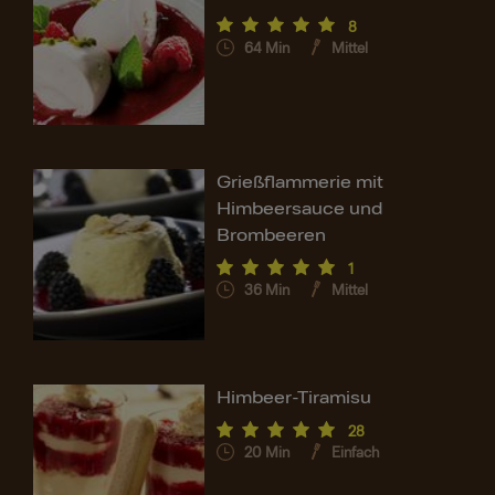
8
64
Min
Mittel
Grießflammerie mit
Himbeersauce und
Brombeeren
1
36
Min
Mittel
Himbeer-Tiramisu
28
20
Min
Einfach