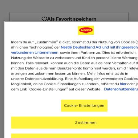
Als Favorit speichern
PDF
Indem du auf „Zustimmen“ klickst, stimmst du der Nutzung von Cookies (
ähnlichen Technologien) der
Nestlé Deutschland AG und mit ihr gesellsch
verbundenen Unternehmen
sowie ihren Partnern zu. Dies ist erforderlich,
Nutzung der Webseite zu verbessern und für dich personalisierte Werbung
können. Falls relevant, können auch die Daten aus deinem Verhalten auf 
Zutaten
mit den Daten aus deinem Benutzerkonto kombiniert werden, um dir releva
anzeigen und zukommen lassen zu können. Mehr Infos erhältst du in
unserer Datenschutzerklärung. Eine Aufstellung der verwendeten Cookies
Möglichkeit, deine Cookie-Einstellungen zu ändern, erhältst du
hier
oder j
dem Link "Cookie-Einstellungen" auf dieser Website.
Datenschutzerklär
8
Portionen
Cookie-Einstellungen
400
ml
Schlagsahne
Zustimmen
1