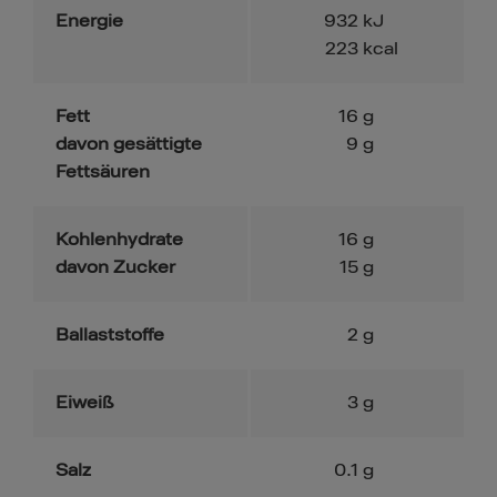
Energie
932
kJ
223
kcal
Fett
16
g
davon gesättigte
9
g
Fettsäuren
Kohlenhydrate
16
g
davon Zucker
15
g
Ballaststoffe
2
g
Eiweiß
3
g
Salz
0.1
g