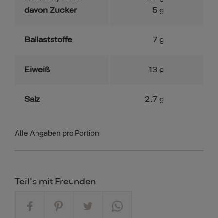
davon Zucker
5
g
Ballaststoffe
7
g
Eiweiß
13
g
Salz
2.7
g
Alle Angaben pro Portion
Teil's mit Freunden