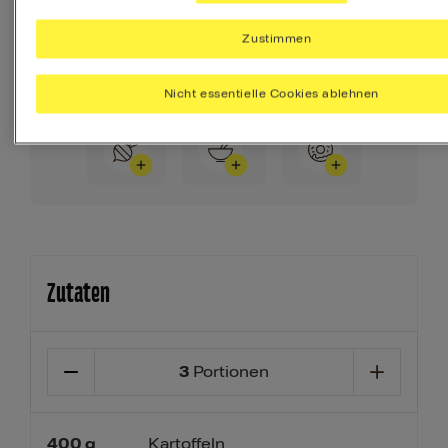
allen Nährstoffen zu versorgen, die Du
täglich brauchst.
Zustimmen
Ihr Menü erstellen
Nicht essentielle Cookies ablehnen
Beilage
Vorspeise
Dessert
Zutaten
3
Portionen
400
g
Kartoffeln