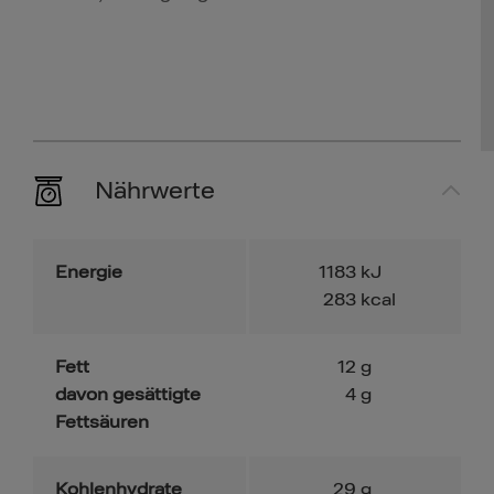
Nährwerte
Energie
1183
kJ
283
kcal
Fett
12
g
davon gesättigte
4
g
Fettsäuren
Kohlenhydrate
29
g