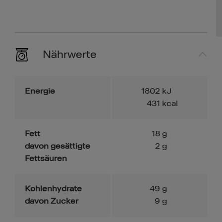
Nährwerte
Energie
1802
kJ
431
kcal
Fett
18
g
davon gesättigte
2
g
Fettsäuren
Kohlenhydrate
49
g
davon Zucker
9
g