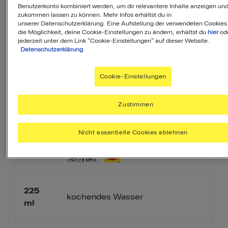
Benutzerkonto kombiniert werden, um dir relevantere Inhalte anzeigen un
PDF
zukommen lassen zu können. Mehr Infos erhältst du in
unserer Datenschutzerklärung. Eine Aufstellung der verwendeten Cookies
die Möglichkeit, deine Cookie-Einstellungen zu ändern, erhältst du
hier
od
jederzeit unter dem Link "Cookie-Einstellungen" auf dieser Website.
Datenschutzerklärung
Zutaten
Cookie-Einstellungen
Zustimmen
1
Portion
Nicht essentielle Cookies ablehnen
MAGGI Magic Asia Saucy Noodles
1
Teriyaki
225
kochendes Wasser
ml