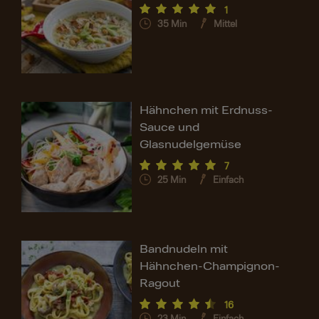
1
35
Min
Mittel
Hähnchen mit Erdnuss-
Sauce und
Glasnudelgemüse
7
25
Min
Einfach
Bandnudeln mit
Hähnchen-Champignon-
Ragout
16