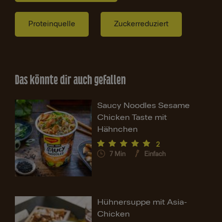
Proteinquelle
Zuckerreduziert
Das könnte dir auch gefallen
Saucy Noodles Sesame
Chicken Taste mit
Hähnchen
2
7
Min
Einfach
Hühnersuppe mit Asia-
Chicken