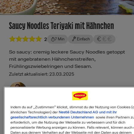
Saucy Noodles Teriyaki mit Hähnchen
2
7 Min
Einfach
So saucy: cremig leckere Saucy Noodles getoppt
mit angebratenen Hähnchenstreifen,
Frühlingszwiebelringen und Sesam.
Zuletzt aktualisiert: 23.03.2025
Saskia
Maggi Kochstudio Expertin
Indem du auf „Zustimmen“ klickst, stimmst du der Nutzung von Cookies (
ähnlichen Technologien) der
Nestlé Deutschland AG und mit ihr
gesellschaftsrechtlich verbundenen Unternehmen
sowie ihren Partnern zu
erforderlich, um die Nutzung der Webseite zu verbessern und für dich
Als Favorit speichern
personalisierte Werbung anzeigen zu können. Falls relevant, können auch 
Daten aus deinem Verhalten auf der Webseite mit den Daten aus deinem