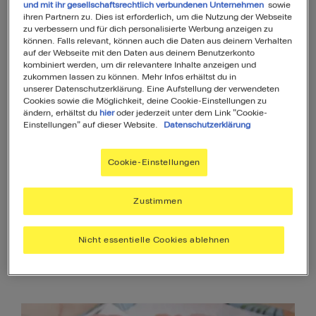
und mit ihr gesellschaftsrechtlich verbundenen Unternehmen
sowie
ihren Partnern zu. Dies ist erforderlich, um die Nutzung der Webseite
zu verbessern und für dich personalisierte Werbung anzeigen zu
Hähnchen richtig einfrieren: Schritt-für-
können. Falls relevant, können auch die Daten aus deinem Verhalten
Schritt-Anleitung
auf der Webseite mit den Daten aus deinem Benutzerkonto
kombiniert werden, um dir relevantere Inhalte anzeigen und
zukommen lassen zu können. Mehr Infos erhältst du in
Wie lange kann man Hähnchen
unserer Datenschutzerklärung. Eine Aufstellung der verwendeten
einfrieren?
Cookies sowie die Möglichkeit, deine Cookie-Einstellungen zu
ändern, erhältst du
hier
oder jederzeit unter dem Link "Cookie-
Einstellungen" auf dieser Website.
Datenschutzerklärung
Häufige Fragen zum Einfrieren von
Hähnchen
Cookie-Einstellungen
Lust auf ein leckeres Hähnchengericht?
Zustimmen
Nicht essentielle Cookies ablehnen
Blitzschnell erklärt: So friert man Hähnchen ein