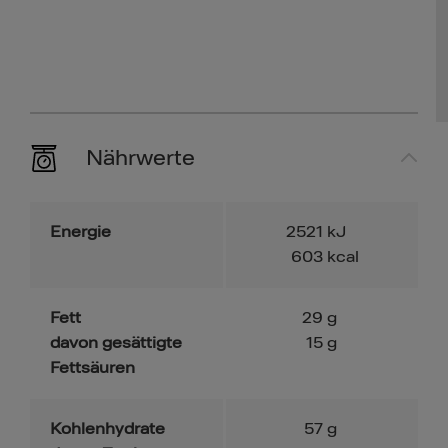
Nährwerte
Energie
2521
kJ
603
kcal
Fett
29
g
davon gesättigte
15
g
Fettsäuren
Kohlenhydrate
57
g