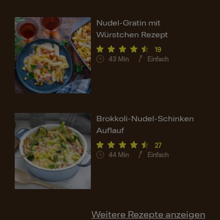
Nudel-Gratin mit
Würstchen Rezept
19
43
Min
Einfach
Brokkoli-Nudel-Schinken
Auflauf
27
44
Min
Einfach
Weitere Rezepte anzeigen