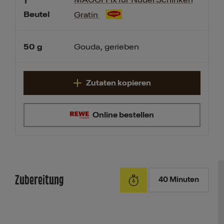
MAGGI Fix für Nudel Schinken
1
Beutel
Gratin
50
g
Gouda, gerieben
Zutaten kopieren
Online bestellen
Zubereitung
40 Minuten