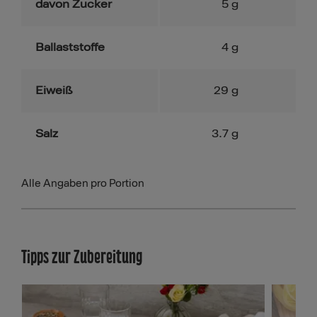
davon Zucker
5
g
Ballaststoffe
4
g
Eiweiß
29
g
Salz
3.7
g
Alle Angaben pro Portion
Tipps zur Zubereitung